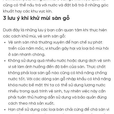
cũng có thể nấu trà với nước và đặt bã trà ở những góc
khuất hay các khu vực kín.
3 lưu ý khi khử mùi sàn gỗ
Dưới đây là những lưu ý bạn cần quan tâm khi thực hiện
các cách khử mùi, vệ sinh sàn gỗ:
Vệ sinh sàn nhà thường xuyên để hạn chế sự phát
triển của nấm mốc, vi khuẩn gây hại và loại bỏ mùi hôi
ở sàn nhanh chóng.
Không sử dụng quá nhiều nước hoặc dung dịch vệ sinh
vì sẽ làm ảnh hưởng đến độ bền của sàn. Thực chất
không phải loại sàn gỗ nào cũng có khả năng chống
nước tốt. Với các dòng sàn gỗ nhập khẩu có khả năng
khóa nước bề mặt thì ta có thể sử dụng lượng nước
nhiều trong quá trình vệ sinh, tuy nhiên việc này cần
phải tuân thủ hướng dẫn sử dụng và bảo quản đúng
cách theo nhà sản xuất.
Hạn chế sử dụng các loại bàn chải cứng để chà sàn vì