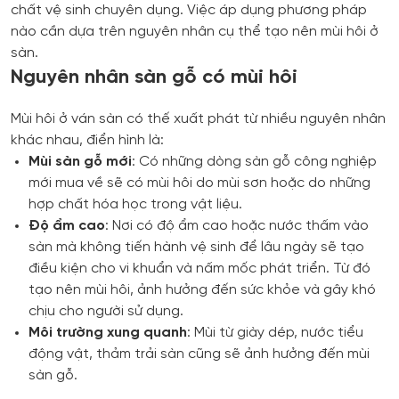
chất vệ sinh chuyên dụng. Việc áp dụng phương pháp
nào cần dựa trên nguyên nhân cụ thể tạo nên mùi hôi ở
sàn.
Nguyên nhân sàn gỗ có mùi hôi
Mùi hôi ở ván sàn có thế xuất phát từ nhiều nguyên nhân
khác nhau, điển hình là:
Mùi sàn gỗ mới
: Có những dòng sàn gỗ công nghiệp
mới mua về sẽ có mùi hôi do mùi sơn hoặc do những
hợp chất hóa học trong vật liệu.
Độ ẩm cao
: Nơi có độ ẩm cao hoặc nước thấm vào
sàn mà không tiến hành vệ sinh để lâu ngày sẽ tạo
điều kiện cho vi khuẩn và nấm mốc phát triển. Từ đó
tạo nên mùi hôi, ảnh hưởng đến sức khỏe và gây khó
chịu cho người sử dụng.
Môi trường xung quanh
: Mùi từ giày dép, nước tiểu
động vật, thảm trải sàn cũng sẽ ảnh hưởng đến mùi
sàn gỗ.