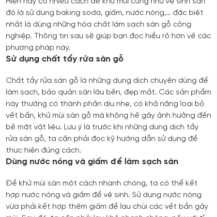
Hiện nay có nhiều cách để khử mùi cũng như vệ sinh sàn
đó là sử dụng baking soda, giấm, nước nóng,… đặc biệt
nhất là dùng những hóa chất làm sạch sàn gỗ công
nghiệp. Thông tin sau sẽ giúp bạn đọc hiểu rõ hơn về các
phương pháp này.
Sử dụng chất tẩy rửa sàn gỗ
Chất tẩy rửa sàn gỗ là những dung dịch chuyên dùng để
làm sạch, bảo quản sàn lâu bền, đẹp mắt. Các sản phẩm
này thường có thành phần dịu nhẹ, có khả năng loại bỏ
vết bẩn, khử mùi sàn gỗ mà không hề gây ảnh hưởng đến
bề mặt vật liệu. Lưu ý là trước khi những dung dịch tẩy
rửa sàn gỗ, ta cần phải đọc kỹ hướng dẫn sử dụng để
thực hiện đúng cách.
Dùng nước nóng và giấm để làm sạch sàn
Để khử mùi sàn một cách nhanh chóng, ta có thể kết
hợp nước nóng và giấm để vệ sinh. Sử dụng nước nóng
vừa phải kết hợp thêm giấm để lau chùi các vết bẩn gây