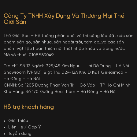
Công Ty TNHH Xây Dựng Và Thương Mại Thế
Giới Sàn
Thế Giới Sàn – Hệ thống phân phối và thi công lắp đặt các sản
phẩm sàn gỗ, sàn nhựa, sàn ngoài trời, tấm ốp…và các sản
phẩm vật liệu hoàn thiện nội thất nhập khẩu và trong nước
Mã số thuế: 0108889049
Địa chỉ: Số 12 Ngách 325/45 Kim Ngưu – Hai Bà Trưng – Hà Nội
Showroom (VPGD): Biệt Thự D29-12A Khu D KĐT Geleximco –
Hà Đông – Hà Nội
CNMN: Số 1203 Đường Phan Văn Trị – Gò Vấp – TP Hồ Chí Minh
Kho Hàng: Số 170 Đường Hoa Thám – Hà Đông – Hà Nội
Hỗ trợ khách hàng
Giới thiệu
Liên Hệ / Góp Ý
Tuyển dụng