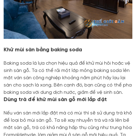
Khử mùi sàn bằng baking soda
Baking soda là lựa chọn hiệu quả để khử mùi hôi hoặc vệ
sinh sàn gỗ. Ta có thể rải một lớp mỏng baking soda lên
mặt ván sàn công nghiệp khoảng năm phút hãy lau lại
sàn cho sạch là xong. Bên cạnh đó, bạn cũng có thể pha
baking soda với dung dịch nước, giấm để vệ sinh sàn.
Dùng trà để khử mùi sàn gỗ mới lắp đặt
Nếu ván sàn mới lắp đặt mà có mùi thì sẽ sử dụng trà khô
để loại bỏ mùi sàn gỗ. Ta sẽ xay nhuyễn trà và rải lên bề
mặt sàn gỗ, trà có khả năng hấp thụ cũng như trung hòa
Formaldehyde, làm giảm mùi ở sàn gỗ mới hiệu quả. Ta