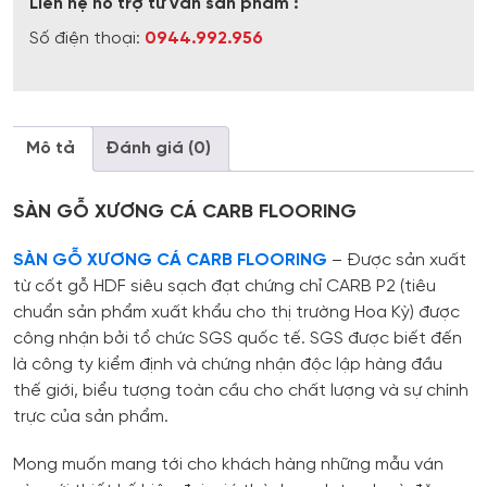
Liên hệ hỗ trợ tư vấn sản phẩm :
Số điện thoại:
0944.992.956
Mô tả
Đánh giá (0)
SÀN GỖ XƯƠNG CÁ CARB FLOORING
SÀN GỖ XƯƠNG CÁ CARB FLOORING
– Được sản xuất
từ cốt gỗ HDF siêu sạch đạt chứng chỉ CARB P2 (tiêu
chuẩn sản phẩm xuất khẩu cho thị trường Hoa Kỳ) được
công nhận bởi tổ chức SGS quốc tế. SGS được biết đến
là công ty kiểm định và chứng nhận độc lập hàng đầu
thế giới, biểu tượng toàn cầu cho chất lượng và sự chính
trực của sản phẩm.
Mong muốn mang tới cho khách hàng những mẫu ván