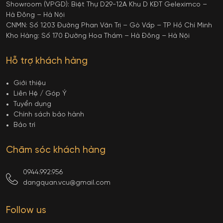
Showroom (VPGD): Biệt Thự D29-12A Khu D KĐT Geleximco –
Hà Đông – Hà Nội
CNMN: Số 1203 Đường Phan Văn Trị – Gò Vấp – TP Hồ Chí Minh
Kho Hàng: Số 170 Đường Hoa Thám – Hà Đông – Hà Nội
Hỗ trợ khách hàng
Giới thiệu
Liên Hệ / Góp Ý
Tuyển dụng
Chính sách bảo hành
Bảo trì
Chăm sóc khách hàng
0944.992.956
dangquan.vcu@gmail.com
Follow us