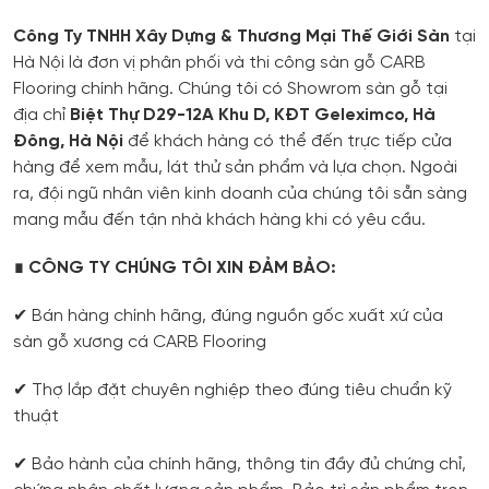
Công Ty TNHH Xây Dựng & Thương Mại Thế Giới Sàn
tại
Hà Nội là đơn vị phân phối và thi công sàn gỗ CARB
Flooring chính hãng. Chúng tôi có Showrom sàn gỗ tại
địa chỉ
Biệt Thự D29-12A Khu D, KĐT Geleximco, Hà
Đông, Hà Nội
để khách hàng có thể đến trực tiếp cửa
hàng để xem mẫu, lát thử sản phẩm và lựa chọn. Ngoài
ra, đội ngũ nhân viên kinh doanh của chúng tôi sẵn sàng
mang mẫu đến tận nhà khách hàng khi có yêu cầu.
∎ CÔNG TY CHÚNG TÔI XIN ĐẢM BẢO:
✔ Bán hàng chính hãng, đúng nguồn gốc xuất xứ của
sàn gỗ xương cá CARB Flooring
✔ Thợ lắp đặt chuyên nghiệp theo đúng tiêu chuẩn kỹ
thuật
✔ Bảo hành của chính hãng, thông tin đầy đủ chứng chỉ,