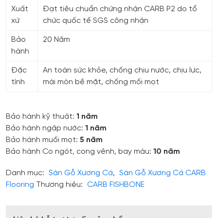
Xuất
Đạt tiêu chuẩn chứng nhận CARB P2 do tổ
xứ
chức quốc tế SGS công nhận
Bảo
20 Năm
hành
Đặc
An toàn sức khỏe, chống chịu nước, chịu lực,
tính
mài mòn bề mặt, chống mối mọt
Bảo hành kỹ thuật:
1 năm
Bảo hành ngập nước:
1 năm
Bảo hành muối mọt:
5 năm
Bảo hành Co ngót, cong vênh, bay màu:
10 năm
Danh mục:
Sàn Gỗ Xương Cá
,
Sàn Gỗ Xương Cá CARB
Flooring
Thương hiệu:
CARB FISHBONE