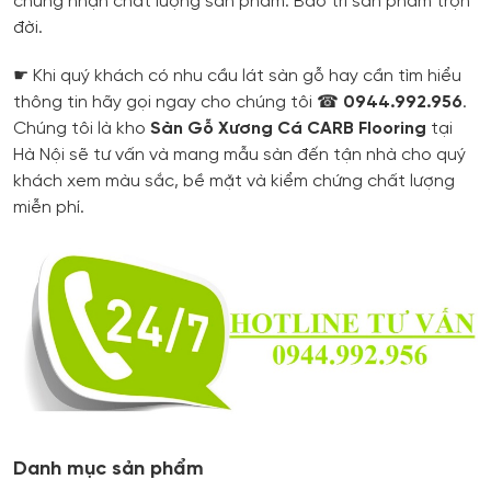
chứng nhận chất lượng sản phẩm. Bảo trì sản phẩm trọn
đời.
☛ Khi quý khách có nhu cầu lát sàn gỗ hay cần tìm hiểu
thông tin hãy gọi ngay cho chúng tôi ☎
0944.992.956
.
Chúng tôi là kho
Sàn Gỗ Xương Cá CARB Flooring
tại
Hà Nội sẽ tư vấn và mang mẫu sàn đến tận nhà cho quý
khách xem màu sắc, bề mặt và kiểm chứng chất lượng
miễn phí.
Danh mục sản phẩm