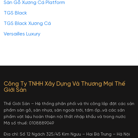
Sàn Gỗ Xương Cá Platform
TGS Black
TGS Black Xương Cá
Versailles Luxury
Công Ty TNHH Xây Dựng Và Thương Mại Thế
Giới Sàn
Thế Giới Sàn – Hệ thống phân phối và thi công lắp đặt các sản
phẩm sàn gỗ, sàn nhựa, sàn ngoài trời, tấm ốp…và các sản
phẩm vật liệu hoàn thiện nội thất nhập khẩu và trong nước
Mã số thuế: 0108889049
Địa chỉ: Số 12 Ngách 325/45 Kim Ngưu – Hai Bà Trưng – Hà Nội