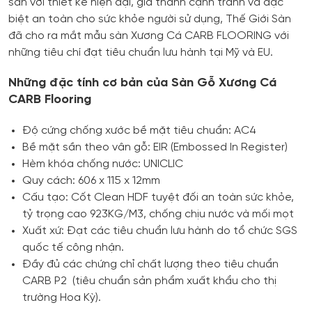
sàn với thiết kế hiện đại, giá thành cạnh tranh và đặc
biệt an toàn cho sức khỏe người sử dụng, Thế Giới Sàn
đã cho ra mắt mẫu sàn Xương Cá CARB FLOORING với
những tiêu chí đạt tiêu chuẩn lưu hành tại Mỹ và EU.
Những đặc tính cơ bản của Sàn Gỗ Xương Cá
CARB Flooring
Độ cứng chống xước bề mặt tiêu chuẩn: AC4
Bề mặt sần theo vân gỗ: EIR (Embossed In Register)
Hèm khóa chống nước: UNICLIC
Quy cách: 606 x 115 x 12mm
Cấu tạo: Cốt Clean HDF tuyệt đối an toàn sức khỏe,
tỷ trọng cao 923KG/M3, chống chịu nước và mối mọt
Xuất xứ: Đạt các tiêu chuẩn lưu hành do tổ chức SGS
quốc tế công nhận.
Đầy đủ các chứng chỉ chất lượng theo tiêu chuẩn
CARB P2 (tiêu chuẩn sản phẩm xuất khẩu cho thị
trường Hoa Kỳ).