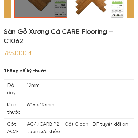
Sàn Gỗ Xương Cá CARB Flooring –
C1062
785.000
₫
Thông số kỹ thuật
Độ
12mm
dầy
Kích
606 x 115mm
thước
Cốt
AC4/CARB P2 – Cốt Clean HDF tuyệt đối an
AC/E
toàn sức khỏe