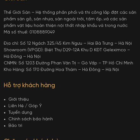
Thế Giới Sàn – Hệ thống phân phối và thi công lắp đặt các sản
phẩm sàn gỗ, sàn nhựa, sàn ngoài trời, tấm ốp…và các sản
phẩm vật liệu hoàn thiện nội thất nhập khẩu và trong nước
Mã số thuế: 0108889049
Địa chỉ: Số 12 Ngách 325/45 Kim Ngưu – Hai Bà Trưng – Hà Nội
Showroom (VPGD): Biệt Thự D29-12A Khu D KĐT Geleximco –
Hà Đông – Hà Nội
CNMN: Số 1203 Đường Phan Văn Trị – Gò Vấp – TP Hồ Chí Minh
Kho Hàng: Số 170 Đường Hoa Thám – Hà Đông – Hà Nội
Hỗ trợ khách hàng
Giới thiệu
Liên Hệ / Góp Ý
Tuyển dụng
Chính sách bảo hành
Bảo trì