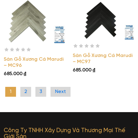
Sàn Gỗ Xương Cá Marudi
Sàn Gỗ Xương Cá Marudi
– MC97
– MC96
685.000
₫
685.000
₫
1
2
3
Next
Công Ty TNHH Xây Dựng Và Thương Mại Thế
Giới Sàn