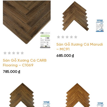
Sàn Gỗ Xương Cá Marudi
– MC91
685.000
₫
Sàn Gỗ Xương Cá CARB
Flooring – C1069
785.000
₫