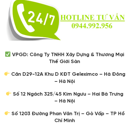
VPGD: Công Ty TNHH Xây Dựng & Thương Mại
Thế Giới Sàn
Căn D29-12A Khu D KĐT Geleximco – Hà Đông
– Hà Nội
Số 12 Ngách 325/45 Kim Ngưu – Hai Bà Trưng
– Hà Nội
Số 1203 Đường Phan Văn Trị – Gò Vấp – TP Hồ
Chí Minh