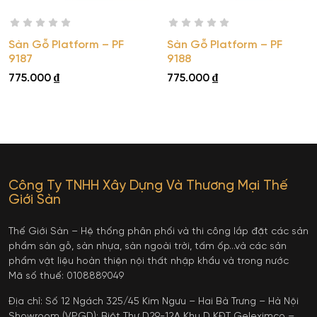
Sàn Gỗ Platform – PF
Sàn Gỗ Platform – PF
9187
9188
775.000
₫
775.000
₫
Công Ty TNHH Xây Dựng Và Thương Mại Thế
Giới Sàn
Thế Giới Sàn – Hệ thống phân phối và thi công lắp đặt các sản
phẩm sàn gỗ, sàn nhựa, sàn ngoài trời, tấm ốp…và các sản
phẩm vật liệu hoàn thiện nội thất nhập khẩu và trong nước
Mã số thuế: 0108889049
Địa chỉ: Số 12 Ngách 325/45 Kim Ngưu – Hai Bà Trưng – Hà Nội
Showroom (VPGD): Biệt Thự D29-12A Khu D KĐT Geleximco –