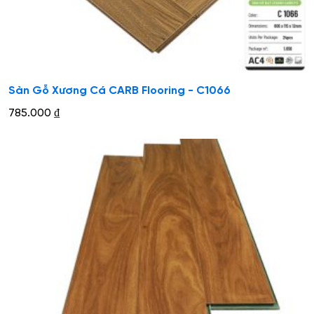
Sàn Gỗ Xương Cá CARB Flooring - C1066
785.000
₫