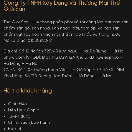
Công Ty TNHH Xây Dựng Và Thương Mại Thế
Giới Sàn
Thế Giới Sàn – Hệ thống phân phối và thi công lắp đặt các sản
phẩm sàn gỗ, sàn nhựa, sàn ngoài trời, tấm ốp…và các sản
phẩm vật liệu hoàn thiện nội thất nhập khẩu và trong nước
Mã số thuế: 0108889049
Địa chỉ: Số 12 Ngách 325/45 Kim Ngưu – Hai Bà Trưng – Hà Nội
Showroom (VPGD): Biệt Thự D29-12A Khu D KĐT Geleximco –
Hà Đông – Hà Nội
CNMN: Số 1203 Đường Phan Văn Trị – Gò Vấp – TP Hồ Chí Minh
Kho Hàng: Số 170 Đường Hoa Thám – Hà Đông – Hà Nội
Hỗ trợ khách hàng
Giới thiệu
Liên Hệ / Góp Ý
Tuyển dụng
Chính sách bảo hành
Bảo trì