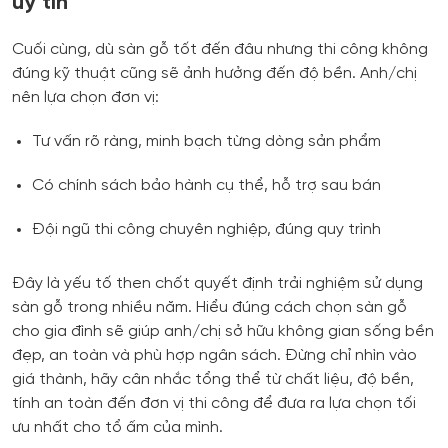
uy tín
Cuối cùng, dù sàn gỗ tốt đến đâu nhưng thi công không
đúng kỹ thuật cũng sẽ ảnh hưởng đến độ bền. Anh/chị
nên lựa chọn đơn vị:
Tư vấn rõ ràng, minh bạch từng dòng sản phẩm
Có chính sách bảo hành cụ thể, hỗ trợ sau bán
Đội ngũ thi công chuyên nghiệp, đúng quy trình
Đây là yếu tố then chốt quyết định trải nghiệm sử dụng
sàn gỗ trong nhiều năm. Hiểu đúng cách chọn sàn gỗ
cho gia đình sẽ giúp anh/chị sở hữu không gian sống bền
đẹp, an toàn và phù hợp ngân sách. Đừng chỉ nhìn vào
giá thành, hãy cân nhắc tổng thể từ chất liệu, độ bền,
tính an toàn đến đơn vị thi công để đưa ra lựa chọn tối
ưu nhất cho tổ ấm của mình.