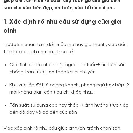
giúp anh/chị hiểu rõ cách chọn sàn gỗ cho gia đình
sao cho vừa bền đẹp, an toàn, vừa tối ưu chi phí.
1. Xác định rõ nhu cầu sử dụng của gia
đình
Trước khi quan tâm đến mẫu mã hay giá thành, việc đầu
tiên là xác định nhu cầu thực tế:
Gia đình có trẻ nhỏ hoặc người lớn tuổi → ưu tiên sàn
chống trơn trượt, an toàn khi di chuyển
Khu vực lắp đặt là phòng khách, phòng ngủ hay bếp →
mỗi không gian cần tiêu chí khác nhau
Tần suất sử dụng cao hay thấp → ảnh hưởng trực tiếp
đến độ dày và độ bền của sàn
Việc xác định rõ nhu cầu giúp anh/chị tránh chọn sàn