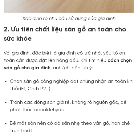
Xác định rõ nhu cầu sử dụng của gia đình
2. Ưu tiên chất liệu sàn gỗ an toàn cho
sức khỏe
Với gia đình, đặc biệt là gia đình có trẻ nhỏ, yếu tố an
toàn cần được đặt lên hàng đầu. Khi tìm hiểu
cách chọn
sàn gỗ cho gia đình
, anh/chị nên lưu ý:
Chọn sàn gỗ công nghiệp đạt chứng nhận an toàn khí
thải (E1, Carb P2…)
Tránh các dòng sàn giá rẻ, không rõ nguồn gốc, dễ
phát thải formaldehyde
Bề mặt sàn nên có độ sần nhẹ theo vân gỗ, hạn chế
trơn trượt