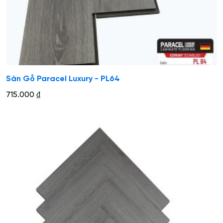
Sàn Gỗ Paracel Luxury - PL64
715.000
₫