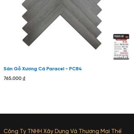
Sàn Gỗ Xương Cá Paracel - PC84
765.000
₫
Công Ty TNHH Xây Dựng Và Thương Mại Thế