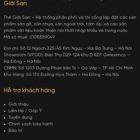
Giới Sàn
Thế Giới Sàn – Hệ thống phân phối và thi công lắp đặt các sản
phẩm sàn gỗ, sàn nhựa, sàn ngoài trời, tấm ốp…và các sản
phẩm vật liệu hoàn thiện nội thất nhập khẩu và trong nước
Mã số thuế: 0108889049
Địa chỉ: Số 12 Ngách 325/45 Kim Ngưu – Hai Bà Trưng – Hà Nội
Showroom (VPGD): Biệt Thự D29-12A Khu D KĐT Geleximco –
Hà Đông – Hà Nội
CNMN: Số 1203 Đường Phan Văn Trị – Gò Vấp – TP Hồ Chí Minh
Kho Hàng: Số 170 Đường Hoa Thám – Hà Đông – Hà Nội
Hỗ trợ khách hàng
Giới thiệu
Liên Hệ / Góp Ý
Tuyển dụng
Chính sách bảo hành
Bảo trì