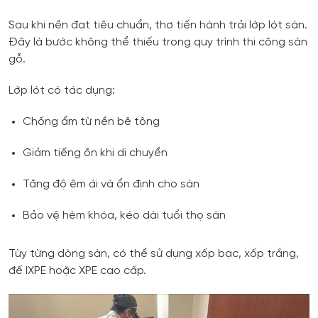
Sau khi nền đạt tiêu chuẩn, thợ tiến hành trải lớp lót sàn.
Đây là bước không thể thiếu trong quy trình thi công sàn
gỗ.
Lớp lót có tác dụng:
Chống ẩm từ nền bê tông
Giảm tiếng ồn khi di chuyển
Tăng độ êm ái và ổn định cho sàn
Bảo vệ hèm khóa, kéo dài tuổi thọ sàn
Tùy từng dòng sàn, có thể sử dụng xốp bạc, xốp trắng,
đế IXPE hoặc XPE cao cấp.