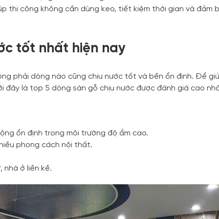
p thi công không cần dùng keo, tiết kiệm thời gian và đảm 
ớc tốt nhất hiện nay
ông phải dòng nào cũng chịu nước tốt và bền ổn định. Để gi
 đây là top 5 dòng sàn gỗ chịu nước được đánh giá cao nhấ
ộng ổn định trong môi trường độ ẩm cao.
hiều phong cách nội thất.
nhà ở liền kề.