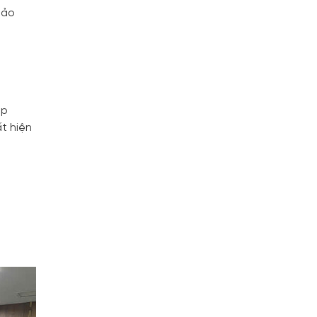
bảo
úp
t hiện