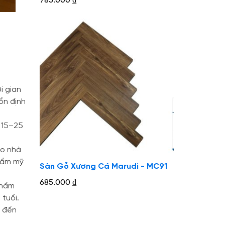
785.000
₫
i gian
ổn định
n 15–25
ho nhà
thẩm mỹ
Sàn Gỗ Xương Cá Marudi - MC91
685.000
₫
phẩm
 tuổi.
i đến