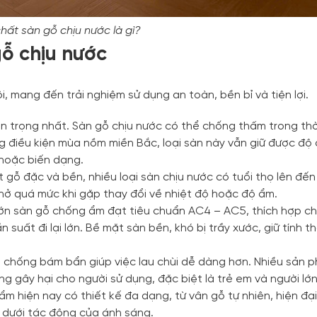
hất sàn gỗ chịu nước là gì?
gỗ chịu nước
i, mang đến trải nghiệm sử dụng an toàn, bền bỉ và tiện lợi.
n trọng nhất. Sàn gỗ chịu nước có thể chống thấm trong thờ
g điều kiện mùa nồm miền Bắc, loại sàn này vẫn giữ được độ 
 hoặc biến dạng.
 gỗ đặc và bền, nhiều loại sàn chịu nước có tuổi thọ lên đế
 nở quá mức khi gặp thay đổi về nhiệt độ hoặc độ ẩm.
 lớn sàn gỗ chống ẩm đạt tiêu chuẩn AC4 – AC5, thích hợp c
 suất đi lại lớn. Bề mặt sàn bền, khó bị trầy xước, giữ tính 
ủ chống bám bẩn giúp việc lau chùi dễ dàng hơn. Nhiều sản 
g gây hại cho người sử dụng, đặc biệt là trẻ em và người lớn
 hiện nay có thiết kế đa dạng, từ vân gỗ tự nhiên, hiện đạ
 dưới tác động của ánh sáng.