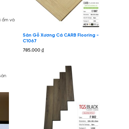
i ẩm và
Sàn Gỗ Xương Cá CARB Flooring -
C1067
785.000
₫
sàn