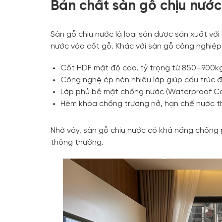
Bản chất sàn gỗ chịu nước 
Sàn gỗ chịu nước là loại sàn được sản xuất vớ
nước vào cốt gỗ. Khác với sàn gỗ công nghiệp
Cốt HDF mật độ cao, tỷ trọng từ 850–900kg
Công nghệ ép nén nhiều lớp giúp cấu trúc 
Lớp phủ bề mặt chống nước (Waterproof C
Hèm khóa chống trương nở, hạn chế nước t
Nhờ vậy, sàn gỗ chịu nước có khả năng chống 
thông thường.