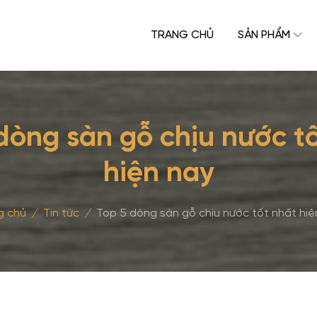
TRANG CHỦ
SẢN PHẨM
dòng sàn gỗ chịu nước t
hiện nay
g chủ
/
Tin tức
/
Top 5 dòng sàn gỗ chịu nước tốt nhất hiệ