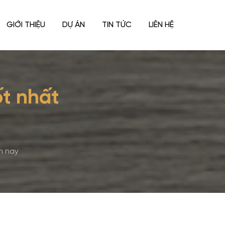
GIỚI THIỆU
DỰ ÁN
TIN TỨC
LIÊN HỆ
ốt nhất
n nay