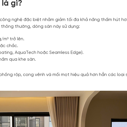
là gì?
i công nghệ đặc biệt nhằm giảm tối đa khả năng thấm hút hơ
 thông thường, dòng sàn này sử dụng:
/m³ trở lên.
đặc chắc.
oating, AquaTech hoặc Seamless Edge).
hấm qua khe sàn.
phồng rộp, cong vênh và mối mọt hiệu quả hơn hẳn các loại 