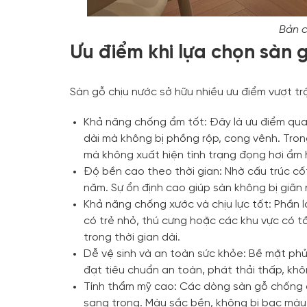
Bản c
Ưu điểm khi lựa chọn sàn 
Sàn gỗ chịu nước sở hữu nhiều ưu điểm vượt trộ
Khả năng chống ẩm tốt: Đây là ưu điểm qua
dài mà không bị phồng rộp, cong vênh. Tron
mà không xuất hiện tình trạng đọng hơi ẩm
Độ bền cao theo thời gian: Nhờ cấu trúc cốt
năm. Sự ổn định cao giúp sàn không bị giãn
Khả năng chống xước và chịu lực tốt: Phần
có trẻ nhỏ, thú cưng hoặc các khu vực có tần
trong thời gian dài.
Dễ vệ sinh và an toàn sức khỏe: Bề mặt ph
đạt tiêu chuẩn an toàn, phát thải thấp, khôn
Tính thẩm mỹ cao: Các dòng sàn gỗ chống ẩm
sang trọng. Màu sắc bền, không bị bạc màu