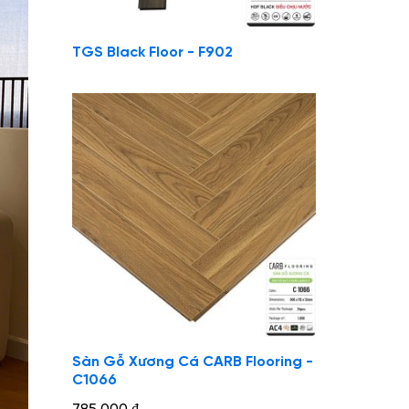
TGS Black Floor - F902
Sàn Gỗ Xương Cá CARB Flooring -
C1066