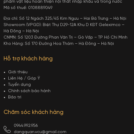
phẩm vật liệu hoàn thiện nội thất nhập khẩu và trong nước
Mã số thuế: 0108889049
Địa chỉ: Số 12 Ngách 325/45 Kim Ngưu – Hai Bà Trưng – Hà Nội
Showroom (VPGD): Biệt Thự D29-12A Khu D KĐT Geleximco –
Hà Đông – Hà Nội
CNMN: Số 1203 Đường Phan Văn Trị – Gò Vấp – TP Hồ Chí Minh
Kho Hàng: Số 170 Đường Hoa Thám – Hà Đông – Hà Nội
Hỗ trợ khách hàng
Giới thiệu
Liên Hệ / Góp Ý
Tuyển dụng
Chính sách bảo hành
Bảo trì
Chăm sóc khách hàng
0944.992.956
dangquan.vcu@gmail.com