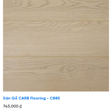
Sàn Gỗ CARB Flooring - C885
745.000
₫