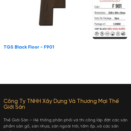
TGS Black Floor - F901
Công Ty TNHH Xây Dựng Và Thương Mại Thế
Giới Sàn
Thế Giới Sàn – Hệ thống phân phối và thi công lắp đặt các sản
phẩm sàn gỗ, sàn nhựa, sàn ngoài trời, tấm ốp…và các sản