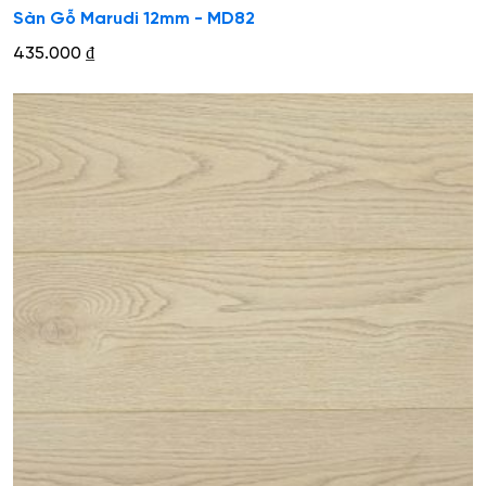
Sàn Gỗ Marudi 12mm - MD82
435.000
₫