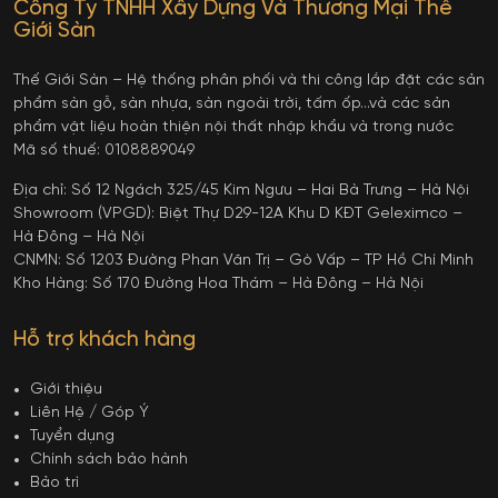
Công Ty TNHH Xây Dựng Và Thương Mại Thế
Giới Sàn
Thế Giới Sàn – Hệ thống phân phối và thi công lắp đặt các sản
phẩm sàn gỗ, sàn nhựa, sàn ngoài trời, tấm ốp…và các sản
phẩm vật liệu hoàn thiện nội thất nhập khẩu và trong nước
Mã số thuế: 0108889049
Địa chỉ: Số 12 Ngách 325/45 Kim Ngưu – Hai Bà Trưng – Hà Nội
Showroom (VPGD): Biệt Thự D29-12A Khu D KĐT Geleximco –
Hà Đông – Hà Nội
CNMN: Số 1203 Đường Phan Văn Trị – Gò Vấp – TP Hồ Chí Minh
Kho Hàng: Số 170 Đường Hoa Thám – Hà Đông – Hà Nội
Hỗ trợ khách hàng
Giới thiệu
Liên Hệ / Góp Ý
Tuyển dụng
Chính sách bảo hành
Bảo trì