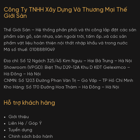
Công Ty TNHH Xây Dựng Và Thương Mại Thế
Giới Sàn
Thế Giới Sàn – Hệ thống phân phối và thi công lắp đặt các sản
phẩm sàn gỗ, sàn nhựa, sàn ngoài trời, tấm ốp…và các sản
phẩm vật liệu hoàn thiện nội thất nhập khẩu và trong nước
Mã số thuế: 0108889049
Địa chỉ: Số 12 Ngách 325/45 Kim Ngưu – Hai Bà Trưng – Hà Nội
Showroom (VPGD): Biệt Thự D29-12A Khu D KĐT Geleximco –
Hà Đông – Hà Nội
CNMN: Số 1203 Đường Phan Văn Trị – Gò Vấp – TP Hồ Chí Minh
Kho Hàng: Số 170 Đường Hoa Thám – Hà Đông – Hà Nội
Hỗ trợ khách hàng
Giới thiệu
Liên Hệ / Góp Ý
Tuyển dụng
Chính sách bảo hành