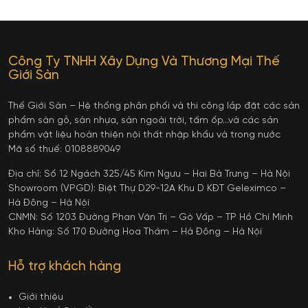
Công Ty TNHH Xây Dựng Và Thương Mại Thế
Giới Sàn
Thế Giới Sàn – Hệ thống phân phối và thi công lắp đặt các sản
phẩm sàn gỗ, sàn nhựa, sàn ngoài trời, tấm ốp…và các sản
phẩm vật liệu hoàn thiện nội thất nhập khẩu và trong nước
Mã số thuế: 0108889049
Địa chỉ: Số 12 Ngách 325/45 Kim Ngưu – Hai Bà Trưng – Hà Nội
Showroom (VPGD): Biệt Thự D29-12A Khu D KĐT Geleximco –
Hà Đông – Hà Nội
CNMN: Số 1203 Đường Phan Văn Trị – Gò Vấp – TP Hồ Chí Minh
Kho Hàng: Số 170 Đường Hoa Thám – Hà Đông – Hà Nội
Hỗ trợ khách hàng
Giới thiệu