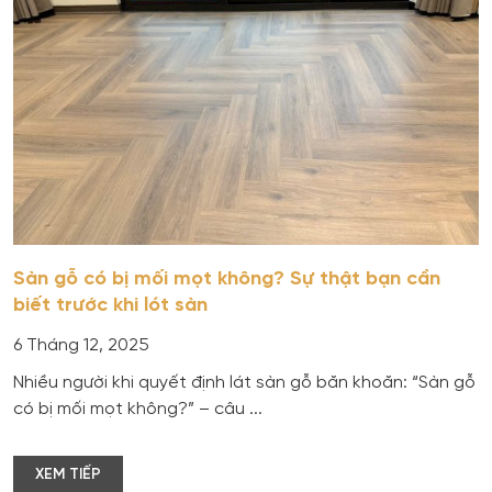
Sàn gỗ có bị mối mọt không? Sự thật bạn cần
biết trước khi lót sàn
6 Tháng 12, 2025
Nhiều người khi quyết định lát sàn gỗ băn khoăn: “Sàn gỗ
có bị mối mọt không?” – câu ...
XEM TIẾP