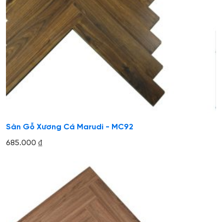
Sàn Gỗ Xương Cá Marudi - MC92
685.000
₫