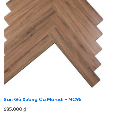
Sàn Gỗ Xương Cá Marudi - MC95
685.000
₫