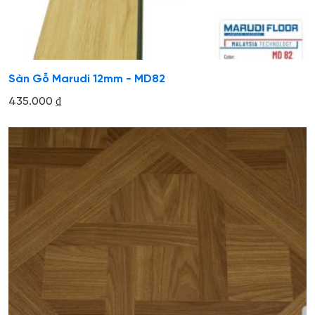
Sàn Gỗ Marudi 12mm - MD82
435.000
₫