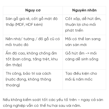
Nguy cơ
Nguyên nhân
Sàn gỗ giá rẻ, cốt gỗ mật độ
Cốt xốp, dễ hút ẩm,
thấp (MDF, HDF kém)
thuận lợi cho mối
phát triển
Nền nhà/ tường / đồ gỗ cũ có
Mối có thể lan sang
mối trước đó
ván sàn mới
Ẩm độ cao, không chống ẩm
Gỗ hút ẩm -> mối
tốt (ban công, tầng trệt, khu
càng dễ sinh sống
ẩm thấp)
Thi công, bảo trì sai cách
Tạo điều kiện cho
(nước đọng, không thông
mối & nấm mốc
thoáng)
Nếu không kiểm soát tốt các yếu tố trên – ngay cả sàn
công nghiệp vẫn có thể hư hại sau vài năm.