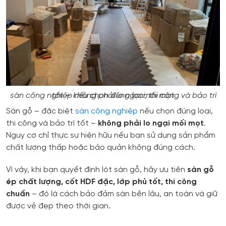
sàn công nghiệp nếu chọn đúng loại, thi công và bảo trì tốt — không phải lo ngại mối mọt
Sàn gỗ – đặc biệt
sàn công nghiệp
nếu chọn đúng loại,
thi công và bảo trì tốt –
không phải lo ngại mối mọt
.
Nguy cơ chỉ thực sự hiện hữu nếu bạn sử dụng sản phẩm
chất lượng thấp hoặc bảo quản không đúng cách.
Vì vậy, khi bạn quyết định lót sàn gỗ, hãy ưu tiên
sàn gỗ
ép chất lượng, cốt HDF đặc, lớp phủ tốt, thi công
chuẩn
– đó là cách bảo đảm sàn bền lâu, an toàn và giữ
được vẻ đẹp theo thời gian.