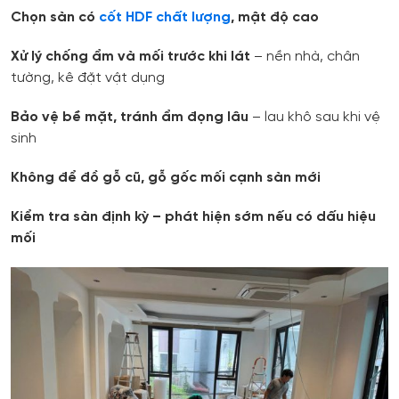
Chọn sàn có
cốt HDF chất lượng
, mật độ cao
Xử lý chống ẩm và mối trước khi lát
– nền nhà, chân
tường, kê đặt vật dụng
Bảo vệ bề mặt, tránh ẩm đọng lâu
– lau khô sau khi vệ
sinh
Không để đồ gỗ cũ, gỗ gốc mối cạnh sàn mới
Kiểm tra sàn định kỳ – phát hiện sớm nếu có dấu hiệu
mối