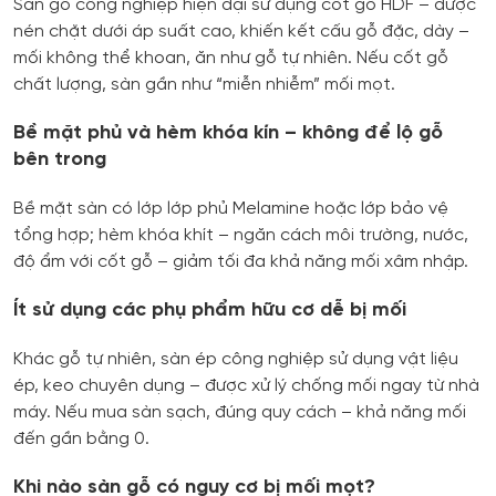
Sàn gỗ công nghiệp hiện đại sử dụng cốt gỗ HDF – được
nén chặt dưới áp suất cao, khiến kết cấu gỗ đặc, dày –
mối không thể khoan, ăn như gỗ tự nhiên. Nếu cốt gỗ
chất lượng, sàn gần như “miễn nhiễm” mối mọt.
Bề mặt phủ và hèm khóa kín – không để lộ gỗ
bên trong
Bề mặt sàn có lớp lớp phủ Melamine hoặc lớp bảo vệ
tổng hợp; hèm khóa khít – ngăn cách môi trường, nước,
độ ẩm với cốt gỗ – giảm tối đa khả năng mối xâm nhập.
Ít sử dụng các phụ phẩm hữu cơ dễ bị mối
Khác gỗ tự nhiên, sàn ép công nghiệp sử dụng vật liệu
ép, keo chuyên dụng – được xử lý chống mối ngay từ nhà
máy. Nếu mua sàn sạch, đúng quy cách – khả năng mối
đến gần bằng 0.
Khi nào sàn gỗ có nguy cơ bị mối mọt?