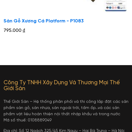
Sàn Gỗ Xương Cá Platform - P1083
795.000
₫
Công Ty TNHH Xây Dựng Và Thương Mại Thế
Giới Sàn
Thế Giới Sàn – Hệ thống phân phối và thi công lắp đặt các sản
phẩm sàn gỗ, sàn nhựa, sàn ngoài trời, tấm ốp…và các sản
phẩm vật liệu hoàn thiện nội thất nhập khẩu và trong nước
Mã số thuế: 0108889049
Địa chỉ: Số 12 Ngách 325/45 Kim Ngưu – Hai Bà Trưng – Hà Nội