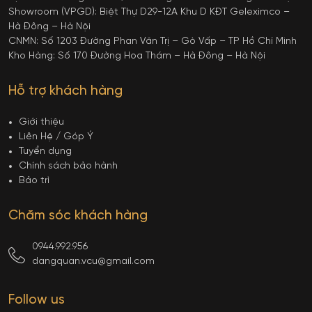
Showroom (VPGD): Biệt Thự D29-12A Khu D KĐT Geleximco –
Hà Đông – Hà Nội
CNMN: Số 1203 Đường Phan Văn Trị – Gò Vấp – TP Hồ Chí Minh
Kho Hàng: Số 170 Đường Hoa Thám – Hà Đông – Hà Nội
Hỗ trợ khách hàng
Giới thiệu
Liên Hệ / Góp Ý
Tuyển dụng
Chính sách bảo hành
Bảo trì
Chăm sóc khách hàng
0944.992.956
dangquan.vcu@gmail.com
Follow us