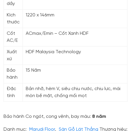
dầy
Kích
1220 x 146mm
thước
Cốt
ACmax/Emin – Cốt Xanh HDF
AC/E
Xuất
HDF Malaysia Technology
xứ
Bảo
15 Năm
hành
Đặc
Bản nhỡ, hèm V, siêu chịu nước, chịu lực, mài
tính
mòn bề mặt, chống mối mọt
Bảo hành Co ngót, cong vênh, bay màu:
8 năm
Danh mục:
Marudi Floor
,
Sàn Gỗ Lát Thẳng
Thương hiệu: