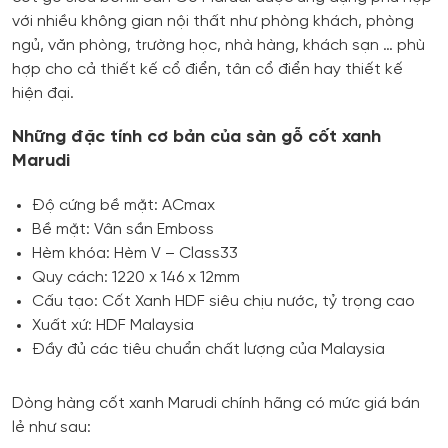
với nhiều không gian nội thất như phòng khách, phòng
ngủ, văn phòng, trường học, nhà hàng, khách sạn … phù
hợp cho cả thiết kế cổ điển, tân cổ điển hay thiết kế
hiện đại.
Những đặc tính cơ bản của sàn gỗ cốt xanh
Marudi
Độ cứng bề mặt: ACmax
Bề mặt: Vân sần Emboss
Hèm khóa: Hèm V – Class33
Quy cách: 1220 x 146 x 12mm
Cấu tạo: Cốt Xanh HDF siêu chịu nước, tỷ trọng cao
Xuất xứ: HDF Malaysia
Đầy đủ các tiêu chuẩn chất lượng của Malaysia
Dòng hàng cốt xanh Marudi chính hãng có mức giá bán
lẻ như sau: