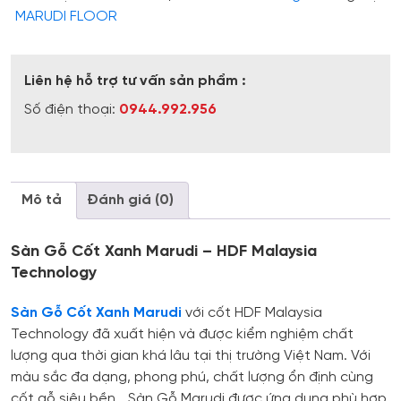
MARUDI FLOOR
Liên hệ hỗ trợ tư vấn sản phẩm :
Số điện thoại:
0944.992.956
Mô tả
Đánh giá (0)
Sàn Gỗ Cốt Xanh Marudi – HDF Malaysia
Technology
Sàn Gỗ Cốt Xanh Marudi
với cốt HDF Malaysia
Technology đã xuất hiện và được kiểm nghiệm chất
lượng qua thời gian khá lâu tại thị trường Việt Nam. Với
màu sắc đa dạng, phong phú, chất lượng ổn định cùng
cốt gỗ siêu bền… Sàn Gỗ Marudi được ứng dụng phù hợp