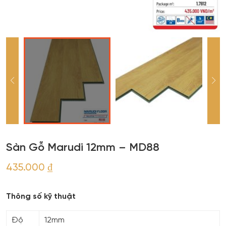
Sàn Gỗ Marudi 12mm – MD88
435.000
₫
Thông số kỹ thuật
Độ
12mm