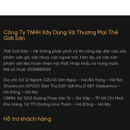
Công Ty TNHH Xây Dựng Và Thương Mại Thế
Giới Sàn
Thế Giới Sàn – Hệ thống phân phối và thi công lắp đặt các sản
phẩm sàn gỗ, sàn nhựa, sàn ngoài trời, tấm ốp…và các sản
phẩm vật liệu hoàn thiện nội thất nhập khẩu và trong nước
Mã số thuế: 0108889049
Địa chỉ: Số 12 Ngách 325/45 Kim Ngưu – Hai Bà Trưng – Hà Nội
Showroom (VPGD): Biệt Thự D29-12A Khu D KĐT Geleximco –
Hà Đông – Hà Nội
CNMN: Số 1203 Đường Phan Văn Trị – Gò Vấp – TP Hồ Chí Minh
Kho Hàng: Số 170 Đường Hoa Thám – Hà Đông – Hà Nội
Hỗ trợ khách hàng