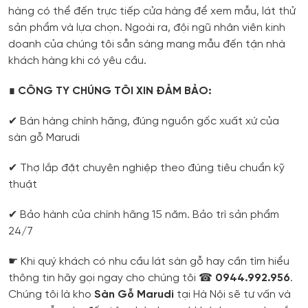
hàng có thể đến trực tiếp cửa hàng để xem mẫu, lát thử
sản phẩm và lựa chọn. Ngoài ra, đội ngũ nhân viên kinh
doanh của chúng tôi sẵn sàng mang mẫu đến tận nhà
khách hàng khi có yêu cầu.
∎ CÔNG TY CHÚNG TÔI XIN ĐẢM BẢO:
✔ Bán hàng chính hãng, đúng nguồn gốc xuất xứ của
sàn gỗ Marudi
✔ Thợ lắp đặt chuyên nghiệp theo đúng tiêu chuẩn kỹ
thuật
✔ Bảo hành của chính hãng 15 năm. Bảo trì sản phẩm
24/7
☛ Khi quý khách có nhu cầu lát sàn gỗ hay cần tìm hiểu
thông tin hãy gọi ngay cho chúng tôi ☎
0944.992.956
.
Chúng tôi là kho
Sàn Gỗ Marudi
tại Hà Nội sẽ tư vấn và