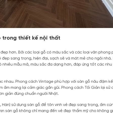
trong thiết kế nội thất
à đẹp hơn. Bởi các loại gỗ có màu sắc và các loại vân phong 
ẻ đẹp sang trọng, hiện đại, sạch sẽ và mát mẻ cho ngôi nhà.
 có nhiều mẫu mã, màu sắc đa dạng hơn, đáp ứng tốt các nhu
hác nhau. Phong cách Vintage phù hợp với sàn gỗ nâu đậm k
rầm ấm mang lại cảm giác gần gũi. Phong cách Tối Giản lại sử
ơn giản đúng chuẩn người Nhật.
 Hàn) sử dụng sàn gỗ để tôn vinh vẻ đẹp sang trọng, ấm cú
 mịn sàn gỗ không chỉ mang đến vẻ đẹp thẩm mỹ cho không g