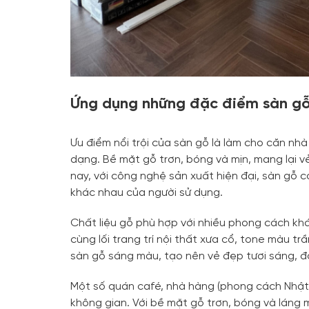
Ứng dụng những đặc điểm sàn gỗ 
Ưu điểm nổi trội của sàn gỗ là làm cho căn nh
dạng. Bề mặt gỗ trơn, bóng và mịn, mang lại v
nay, với công nghệ sản xuất hiện đại, sàn gỗ
khác nhau của người sử dụng.
Chất liệu gỗ phù hợp với nhiều phong cách k
cùng lối trang trí nội thất xưa cổ, tone màu t
sàn gỗ sáng màu, tạo nên vẻ đẹp tươi sáng, đ
Một số quán café, nhà hàng (phong cách Nhật,
không gian. Với bề mặt gỗ trơn, bóng và láng