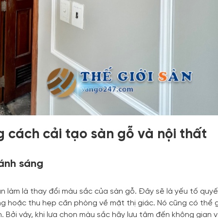
cách cải tạo sàn gỗ và nội thất
ánh sáng
ần làm là thay đổi màu sắc của sàn gỗ. Đây sẽ là yếu tố quyế
g hoặc thu hẹp căn phòng về mặt thị giác. Nó cũng có thể 
 Bởi vậy, khi lựa chọn màu sắc hãy lưu tâm đến không gian v