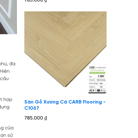
785.000
₫
phú, đa
 Hiện
 cầu
ết hợp
Sàn Gỗ Xương Cá CARB Flooring -
 dụng
C1067
785.000
₫
ng của
ian sử