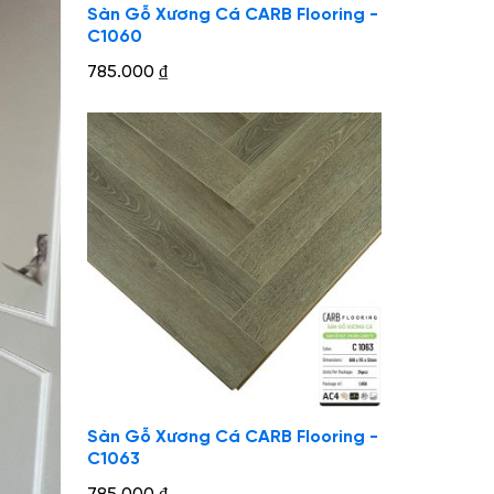
Sàn Gỗ Xương Cá CARB Flooring -
C1060
785.000
₫
Sàn Gỗ Xương Cá CARB Flooring -
C1063