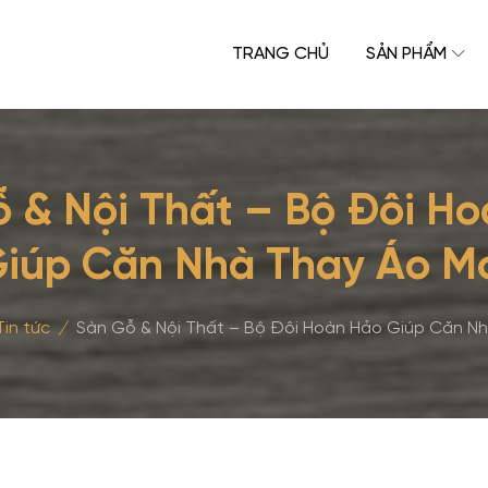
TRANG CHỦ
SẢN PHẨM
 & Nội Thất – Bộ Đôi H
iúp Căn Nhà Thay Áo M
Tin tức
/
Sàn Gỗ & Nội Thất – Bộ Đôi Hoàn Hảo Giúp Căn Nh