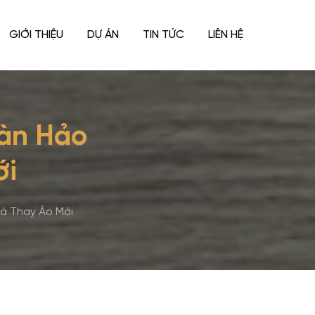
GIỚI THIỆU
DỰ ÁN
TIN TỨC
LIÊN HỆ
oàn Hảo
ới
à Thay Áo Mới