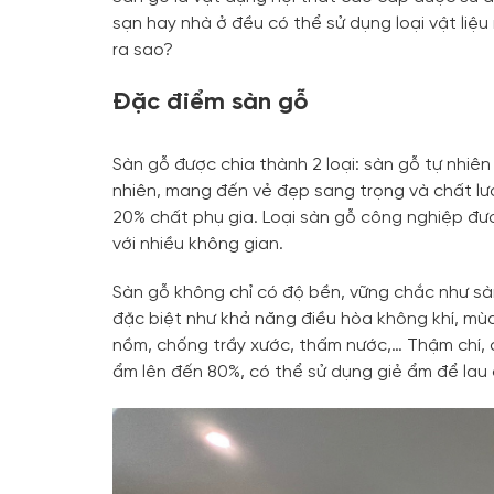
sạn hay nhà ở đều có thể sử dụng loại vật liệu
ra sao?
Đặc điểm sàn gỗ
Sàn gỗ được chia thành 2 loại: sàn gỗ tự nhiê
nhiên, mang đến vẻ đẹp sang trọng và chất lư
20% chất phụ gia. Loại sàn gỗ công nghiệp đượ
với nhiều không gian.
Sàn gỗ không chỉ có độ bền, vững chắc như sàn
đặc biệt như khả năng điều hòa không khí, mù
nồm, chống trầy xước, thấm nước,… Thậm chí, c
ẩm lên đến 80%, có thể sử dụng giẻ ẩm để lau 