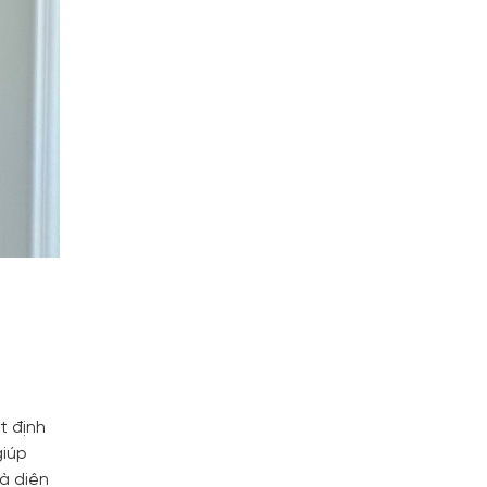
t định
giúp
à diện