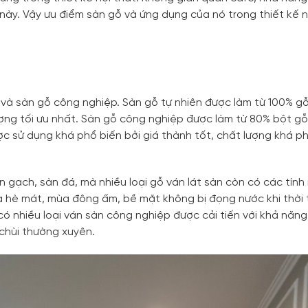
 này. Vậy ưu điểm sàn gỗ và ứng dụng của nó trong thiết kế n
n và sàn gỗ công nghiệp. Sàn gỗ tự nhiên được làm từ 100% gỗ
ợng tối ưu nhất. Sàn gỗ công nghiệp được làm từ 80% bột gỗ
c sử dụng khá phổ biến bởi giá thành tốt, chất lượng khá p
 gạch, sàn đá, mà nhiều loại gỗ ván lát sàn còn có các tính
a hè mát, mùa đông ấm, bề mặt không bị đọng nước khi thời 
ó nhiều loại ván sàn công nghiệp được cải tiến với khả năng
chùi thường xuyên.