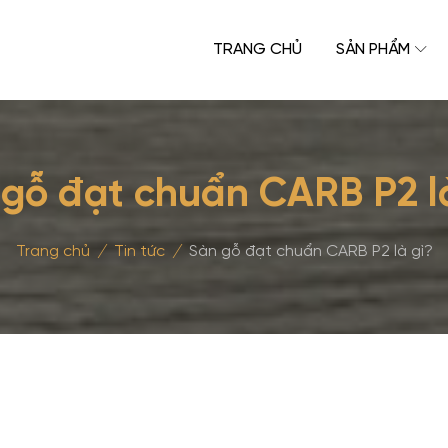
TRANG CHỦ
SẢN PHẨM
gỗ đạt chuẩn CARB P2 l
Trang chủ
/
Tin tức
/
Sàn gỗ đạt chuẩn CARB P2 là gì?