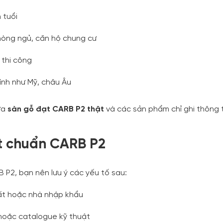
 tuổi
phòng ngủ, căn hộ chung cư
 thi công
ính như Mỹ, châu Âu
ữa
sàn gỗ đạt CARB P2 thật
và các sản phẩm chỉ ghi thông t
t chuẩn CARB P2
2, bạn nên lưu ý các yếu tố sau:
ất hoặc nhà nhập khẩu
 hoặc catalogue kỹ thuật