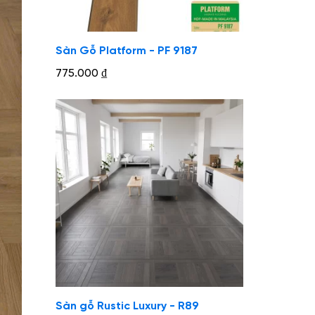
Sàn Gỗ Platform - PF 9187
775.000
₫
Sàn gỗ Rustic Luxury - R89