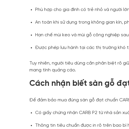
Phù hợp cho gia đình có trẻ nhỏ và người lớn
An toàn khi sử dụng trong không gian kín, 
Hạn chế mùi keo và mùi gỗ công nghiệp sau
Được phép lưu hành tại các thị trường khó t
Tuy nhiên, người tiêu dùng cần phân biệt rõ gi
mang tính quảng cáo.
Cách nhận biết sàn gỗ đạ
Để đảm bảo mua đúng sàn gỗ đạt chuẩn CARB P
Có giấy chứng nhận CARB P2 từ nhà sản xu
Thông tin tiêu chuẩn được in rõ trên bao bì