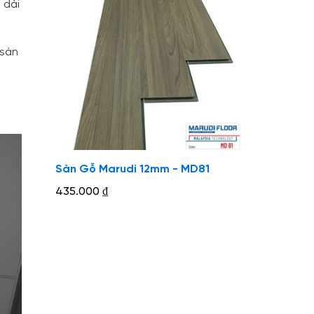
 dài
 sàn
Sàn Gỗ Marudi 12mm - MD81
435.000
₫