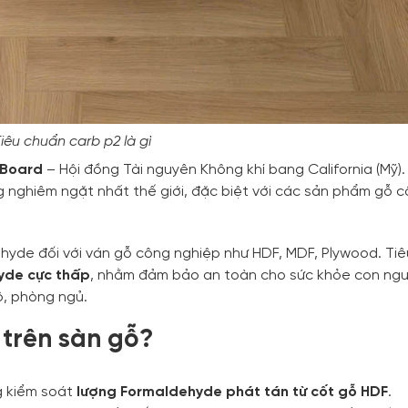
iêu chuẩn carb p2 là gì
 Board
– Hội đồng Tài nguyên Không khí bang California (Mỹ).
 nghiêm ngặt nhất thế giới, đặc biệt với các sản phẩm gỗ 
ehyde đối với ván gỗ công nghiệp như HDF, MDF, Plywood. Tiê
yde cực thấp
, nhằm đảm bảo an toàn cho sức khỏe con ngườ
ộ, phòng ngủ.
 trên sàn gỗ?
g kiểm soát
lượng Formaldehyde phát tán từ cốt gỗ HDF
.