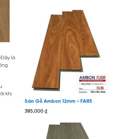
 Đây là
công
u
i khi
Sàn Gỗ Ambon 12mm - FA85
385.000
₫