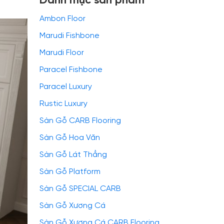
Danh mục sản phẩm
Ambon Floor
Marudi Fishbone
Marudi Floor
Paracel Fishbone
Paracel Luxury
Rustic Luxury
Sàn Gỗ CARB Flooring
Sàn Gỗ Hoa Văn
Sàn Gỗ Lát Thẳng
Sàn Gỗ Platform
Sàn Gỗ SPECIAL CARB
Sàn Gỗ Xương Cá
Sàn Gỗ Xương Cá CARB Flooring