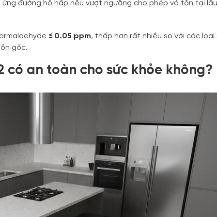
 ứng đường hô hấp nếu vượt ngưỡng cho phép và tồn tại lâu
 Formaldehyde
≤ 0.05 ppm
, thấp hơn rất nhiều so với các loại
uồn gốc.
 có an toàn cho sức khỏe không?