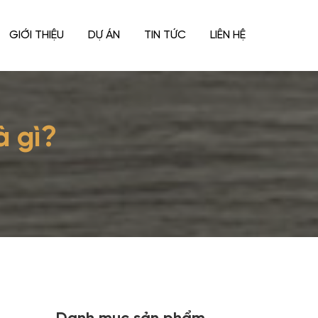
GIỚI THIỆU
DỰ ÁN
TIN TỨC
LIÊN HỆ
à gì?