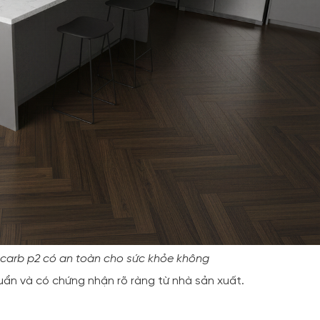
carb p2 có an toàn cho sức khỏe không
uẩn và có chứng nhận rõ ràng từ nhà sản xuất.