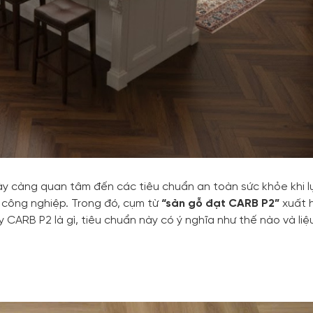
y càng quan tâm đến các tiêu chuẩn an toàn sức khỏe khi l
gỗ công nghiệp. Trong đó, cụm từ
“sàn gỗ đạt CARB P2”
xuất h
 CARB P2 là gì, tiêu chuẩn này có ý nghĩa như thế nào và liệ