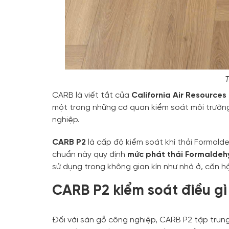
T
CARB là viết tắt của
California Air Resources
một trong những cơ quan kiểm soát môi trường
nghiệp.
CARB P2
là cấp độ kiểm soát khí thải Formald
chuẩn này quy định
mức phát thải Formaldeh
sử dụng trong không gian kín như nhà ở, căn h
CARB P2 kiểm soát điều gì
Đối với sàn gỗ công nghiệp, CARB P2 tập trun