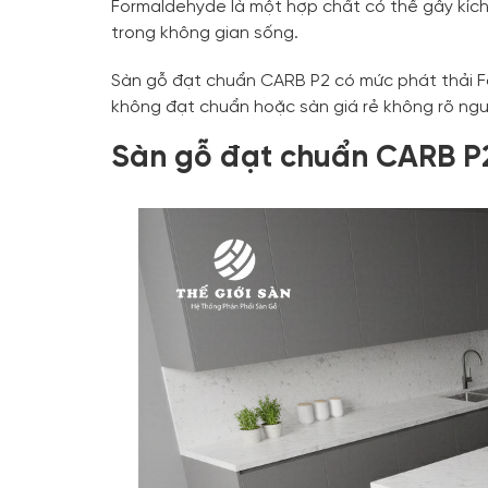
Formaldehyde là một hợp chất có thể gây kích
trong không gian sống.
Sàn gỗ đạt chuẩn CARB P2 có mức phát thải
không đạt chuẩn hoặc sàn giá rẻ không rõ ng
Sàn gỗ đạt chuẩn CARB P2