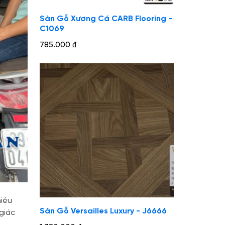
Sàn Gỗ Xương Cá CARB Flooring -
C1069
785.000
₫
hiệu
Sàn Gỗ Versailles Luxury - J6666
giác