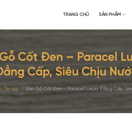
TRANG CHỦ
SẢN PHẨM
Gỗ Cốt Đen – Paracel L
Đẳng Cấp, Siêu Chịu Nướ
/
Tin tức
/
Sàn Gỗ Cốt Đen – Paracel Luxury Đẳng Cấp, Siê