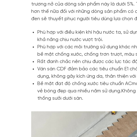
trương nở của dòng sản phẩm này là dưới 5%. Tr
hơn thế nữa đối với những dòng sản phẩm có c
đen sẽ thuyết phục người tiêu dùng lựa chọn đ
Phù hợp với điều kiện khí hậu nước ta, sử 
khả năng chịu nước vượt trội.
Phù hợp với các môi trường sử dụng khác nh
bề mặt chống xước, chống trơn trượt, màu 
Rất đanh chắc nên chịu được các lực tác đ
Ván sàn CDF đảm bảo các tiêu chuẩn E1 châ
dụng, không gây kích ứng da, thân thiện với
Bề mặt đạt độ chống xước tiêu chuẩn ACma
vẻ bóng đẹp qua nhiều năm sử dụng.Không m
thống sưởi dưới sàn.