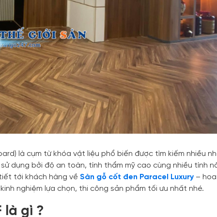
rd) là cụm từ khóa vật liệu phổ biến được tìm kiếm nhiều n
sử dụng bởi độ an toàn, tính thẩm mỹ cao cùng nhiều tính n
i tiết tới khách hàng về
Sàn gỗ cốt đen Paracel Luxury
– hoa
kinh nghiệm lựa chọn, thi công sản phẩm tối ưu nhất nhé.
là gì ?