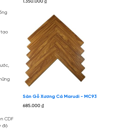
1.350.000
₫
hống
 tạo
nước,
những
Sàn Gỗ Xương Cá Marudi - MC93
685.000
₫
đen CDF
y độ