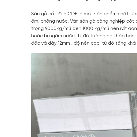
Sàn gỗ cốt đen CDF là một sản phẩm chất lượ
ẩm, chống nước. Ván sàn gỗ công nghiệp cốt 
trọng 9000kg/m3 đến 1000 kg/m3 nên rất đanh 
hoặc bị ngâm nước thì độ trương nở thấp hơn.
đặc và dày 12mm , độ nén cao, từ đó tăng kh