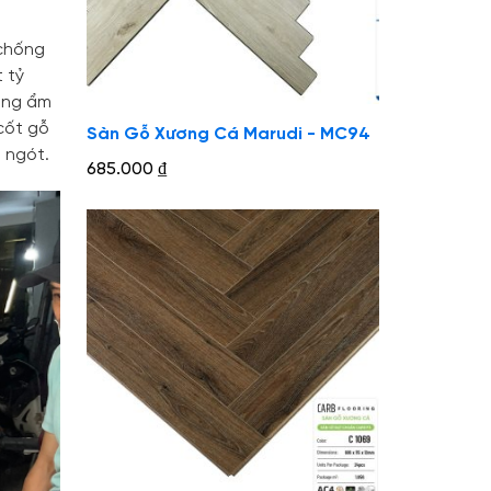
 chống
 tỷ
ường ẩm
cốt gỗ
Sàn Gỗ Xương Cá Marudi - MC94
 ngót.
685.000
₫