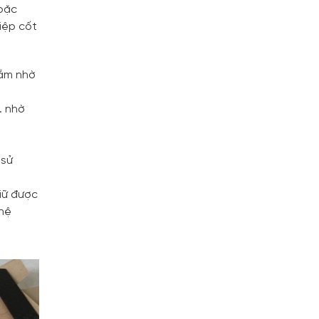
hoặc
iệp cốt
tắm nhờ
… nhờ
 sử
iữ được
 hệ