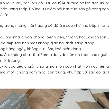
ong khi đó, các loại gỗ HDF có tỷ lệ trương nở lên đến 11% 
hất lượng thấp. Những ưu điểm nổi bật của sàn gỗ công ngh
ó là:
dụng trong những môi trường có độ ẩm cao như nhà bếp, nhà 
au như nhà ở, văn phòng, bệnh viện, trường học, khách sạn 
sắc đẹp tạo nên một không gian nội thất sang trọng.
ộng hàng ngày, không nứt lõm, khó biến dạng.
u Âu, không phát thải Formaldehyde nên an toàn cho người
 môi trường.
x là các tiêu chuẩn chống mài mòn cao nhất hiện nay nên g
ối mọt, chống nấm mốc, côn trùng. Phù hợp với sàn có lắp