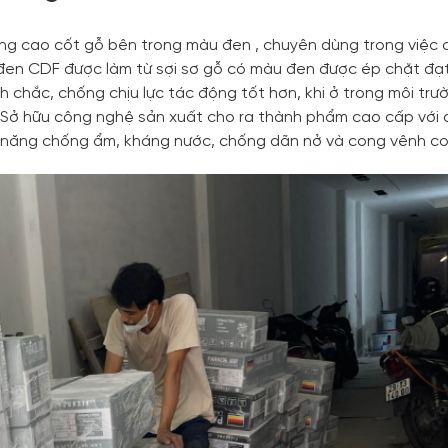
ng cao cốt gỗ bên trong màu đen , chuyên dùng trong việc
đen CDF được làm từ sợi sơ gỗ có màu đen được ép chặt đạt
chắc, chống chịu lực tác động tốt hơn, khi ở trong môi tr
 Sở hữu công nghệ sản xuất cho ra thành phẩm cao cấp với 
ả năng chống ẩm, kháng nước, chống dãn nở và cong vênh co