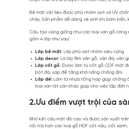
Bề mặt vật liệu được phủ nhôm oxit và UV ch
cháy. Sản phẩm dễ dàng vệ sinh khi bám bẩn, 
Cấu tạo cũng giống như các loại ván gỗ công 
gồm 4 lớp như sau:
Lớp bề mặt
: Lớp phủ oxit nhôm siêu cứng
Lớp decor
: Là lớp film vân gỗ, vân đá, vân
Lớp cốt gỗ
: Được làm từ cốt gỗ CDF mật độ
bột đá, sáp để tăng khả năng chống ẩm.
Lớp đế:
Làm từ nhựa tổng hợp giúp chống 
loại ván lát sàn khác giúp cho việc lắp đặt 
2.Ưu điểm vượt trội của sà
Nhờ kết cấu mật độ cao và được sản xuất trên
nổi trội hơn các loại gỗ HDF cốt nâu, cốt xan