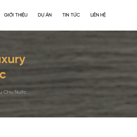
GIỚI THIỆU
DỰ ÁN
TIN TỨC
LIÊN HỆ
uxury
c
u Chịu Nước