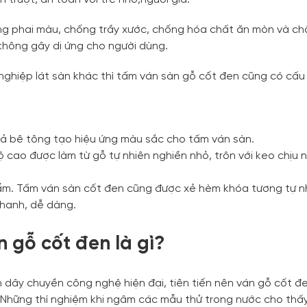
ống phai màu, chống trầy xước, chống hóa chất ăn mòn và c
không gây dị ứng cho người dùng.
nghiệp lát sàn khác thì tấm ván sàn gỗ cốt đen cũng có cấu
 giả bê tông tạo hiệu ứng màu sắc cho tấm ván sàn.
 cao được làm từ gỗ tự nhiên nghiền nhỏ, trôn với keo chịu 
ẩm. Tấm ván sàn cốt đen cũng được xẻ hèm khóa tương tự 
nhanh, dễ dàng.
n gỗ cốt đen là gì?
 dây chuyền công nghệ hiện đại, tiên tiến nên ván gỗ cốt 
h. Những thí nghiệm khi ngâm các mẫu thử trong nước cho thấ