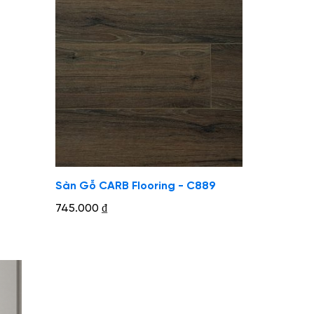
Sàn Gỗ CARB Flooring - C889
745.000
₫