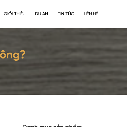
GIỚI THIỆU
DỰ ÁN
TIN TỨC
LIÊN HỆ
hông?