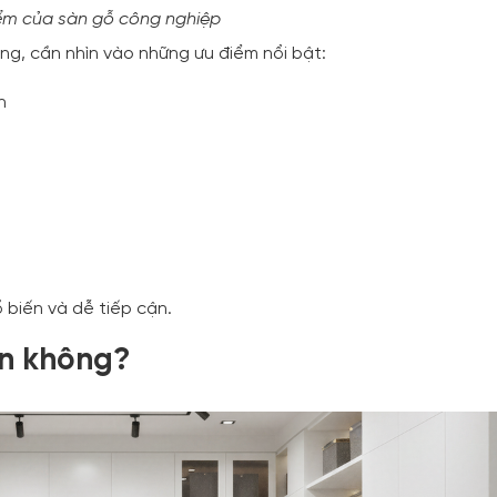
ểm của sàn gỗ công nghiệp
ông, cần nhìn vào những ưu điểm nổi bật:
n
ổ biến và dễ tiếp cận.
ền không?