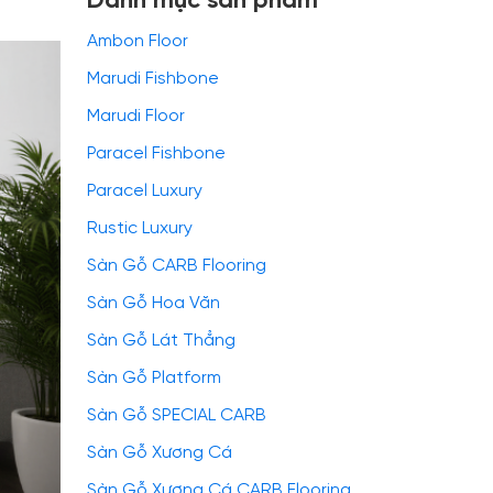
Danh mục sản phẩm
Ambon Floor
Marudi Fishbone
Marudi Floor
Paracel Fishbone
Paracel Luxury
Rustic Luxury
Sàn Gỗ CARB Flooring
Sàn Gỗ Hoa Văn
Sàn Gỗ Lát Thẳng
Sàn Gỗ Platform
Sàn Gỗ SPECIAL CARB
Sàn Gỗ Xương Cá
Sàn Gỗ Xương Cá CARB Flooring