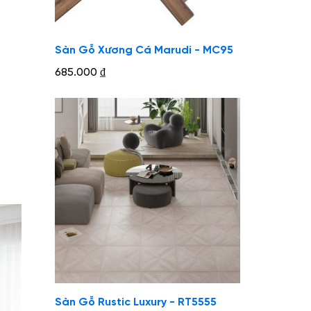
Sàn Gỗ Xương Cá Marudi - MC95
685.000
₫
Sàn Gỗ Rustic Luxury - RT5555