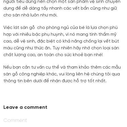
người tiêu dùng nên chọn một sản phẩm vệ sinh chuyên
dụng để dễ dàng tẩy nhanh các vết bẩn cũng như giữ
cho sàn nhà luôn như mới.
Việc lát sàn gỗ cho phòng ngủ của bé là lựa chọn phù
hợp với nhiều bậc phụ huynh, vì nó mang tính thẩm mỹ
cao, dễ vệ sinh, đặc biệt có khả năng chống lại vết bút
màu cũng như thức ăn. Tuy nhiên hãy nhớ chọn loại sàn
chất lượng cao, an toàn cho sức khoẻ bạn nhé!
Nếu bạn cần tư vấn cụ thể và tham khảo thêm các mẫu
sàn gỗ công nghiệp khác, vui lòng liên hệ chúng tôi qua
thông tin bên dưới để nhận được hỗ trợ tốt nhất.
Leave a comment
Comment