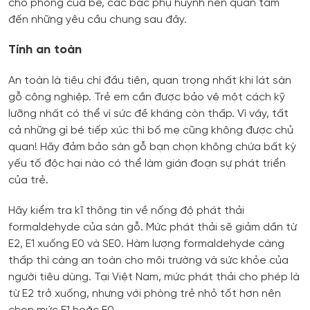
cho phòng của bé, các bậc phụ huynh nên quan tâm
đến những yêu cầu chung sau đây.
Tính an toàn
An toàn là tiêu chí đầu tiên, quan trọng nhất khi lát sàn
gỗ công nghiệp. Trẻ em cần được bảo vệ một cách kỹ
lưỡng nhất có thể vì sức đề kháng còn thấp. Vì vậy, tất
cả những gì bé tiếp xúc thì bố mẹ cũng không được chủ
quan! Hãy đảm bảo sàn gỗ bạn chọn không chứa bất kỳ
yếu tố độc hại nào có thể làm gián đoạn sự phát triển
của trẻ.
Hãy kiểm tra kĩ thông tin về nống độ phát thải
formaldehyde của sàn gỗ. Mức phát thải sẽ giảm dần từ
E2, E1 xuống E0 và SE0. Hàm lượng formaldehyde càng
thấp thì càng an toàn cho môi trường và sức khỏe của
người tiêu dùng. Tại Việt Nam, mức phát thải cho phép là
từ E2 trở xuống, nhưng với phòng trẻ nhỏ tốt hơn nên