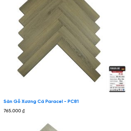
Sàn Gỗ Xương Cá Paracel - PC81
765.000
₫