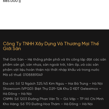
685.000
₫
Công Ty TNHH Xây Dựng Và Thương Mại Thế
Giới Sàn
Thế Giới Sàn – Hệ thống phân phối và thi công lắp đặt các sản
phẩm sàn gỗ, sàn nhựa, sàn ngoài trời, tấm ốp…và các sản
phẩm vật liệu hoàn thiện nội thất nhập khẩu và trong nước
Mã số thuế: 0108889049
Địa chỉ: Số 12 Ngách 325/45 Kim Ngưu – Hai Bà Trưng – Hà Nội
Showroom (VPGD): Biệt Thự D29-12A Khu D KĐT Geleximco –
Hà Đông – Hà Nội
CNMN: Số 1203 Đường Phan Văn Trị – Gò Vấp – TP Hồ Chí Minh
Kho Hàng: Số 170 Đường Hoa Thám – Hà Đông – Hà Nội