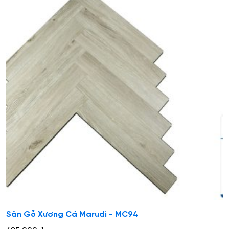
Sàn Gỗ Xương Cá Marudi - MC94