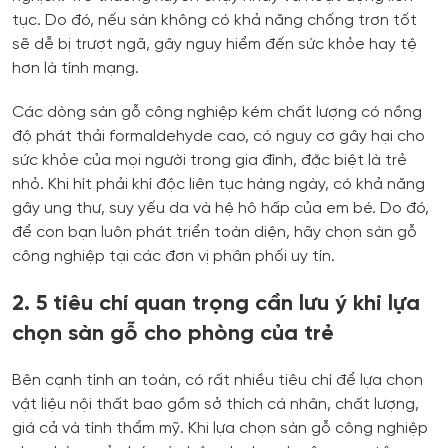
tục. Do đó, nếu sàn không có khả năng chống trơn tốt
sẽ dễ bị trượt ngã, gây nguy hiểm đến sức khỏe hay tệ
hơn là tính mạng.
Các dòng sàn gỗ công nghiệp kém chất lượng có nồng
độ phát thải formaldehyde cao, có nguy cơ gây hại cho
sức khỏe của mọi người trong gia đình, đặc biệt là trẻ
nhỏ. Khi hít phải khí độc liên tục hàng ngày, có khả năng
gây ung thư, suy yếu da và hệ hô hấp của em bé. Do đó,
để con bạn luôn phát triển toàn diện, hãy chọn sàn gỗ
công nghiệp tại các đơn vị phân phối uy tín.
2. 5 tiêu chí quan trọng cần lưu ý khi lựa
chọn sàn gỗ cho phòng của trẻ
Bên cạnh tính an toàn, có rất nhiều tiêu chí để lựa chọn
vật liệu nội thất bao gồm sở thích cá nhân, chất lượng,
giá cả và tính thẩm mỹ. Khi lựa chọn sàn gỗ công nghiệp