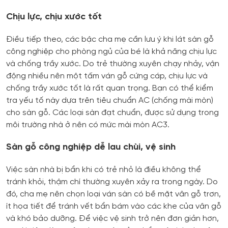
Chịu lực, chịu xước tốt
Điều tiếp theo, các bậc cha mẹ cần lưu ý khi lát sàn gỗ
công nghiệp cho phòng ngủ của bé là khả năng chịu lực
và chống trầy xước. Do trẻ thường xuyên chạy nhảy, vận
động nhiều nên một tấm ván gỗ cứng cáp, chịu lực và
chống trầy xước tốt là rất quan trọng. Bạn có thể kiểm
tra yếu tố này dựa trên tiêu chuẩn AC (chống mài mòn)
cho sàn gỗ. Các loại sàn đạt chuẩn, được sử dụng trong
môi trường nhà ở nên có mức mài mòn AC3.
Sàn gỗ công nghiệp dễ lau chùi, vệ sinh
Việc sàn nhà bị bẩn khi có trẻ nhỏ là điều không thể
tránh khỏi, thậm chí thường xuyên xảy ra trong ngày. Do
đó, cha mẹ nên chọn loại ván sàn có bề mặt vân gỗ trơn,
ít họa tiết để tránh vết bẩn bám vào các khe của vân gỗ
và khó bảo dưỡng. Để việc vệ sinh trở nên đơn giản hơn,