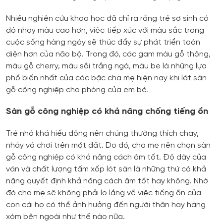
Nhiều nghiên cứu khoa học đã chỉ ra rằng trẻ sơ sinh có
độ nhạy màu cao hơn, việc tiếp xúc với màu sắc trong
cuộc sống hàng ngày sẽ thúc đẩy sự phát triển toàn
diện hơn của não bộ. Trong đó, các gam màu gỗ thông,
màu gỗ cherry, màu sồi trắng ngà, màu be là những lựa
phổ biến nhất của các bậc cha mẹ hiện nay khi lát sàn
gỗ công nghiệp cho phòng của em bé.
Sàn gỗ công nghiệp có khả năng chống tiếng ồn
Trẻ nhỏ khá hiếu động nên chúng thường thích chạy,
nhảy và chơi trên mặt đất. Do đó, cha mẹ nên chọn sàn
gỗ công nghiệp có khả năng cách âm tốt. Độ dày của
ván và chất lượng tấm xốp lót sàn là những thứ có khả
năng quyết định khả năng cách âm tốt hay không. Nhờ
đó cha mẹ sẽ không phải lo lắng về việc tiếng ồn của
con cái họ có thể ảnh hưởng đến người thân hay hàng
xóm bên ngoài như thế nào nữa.