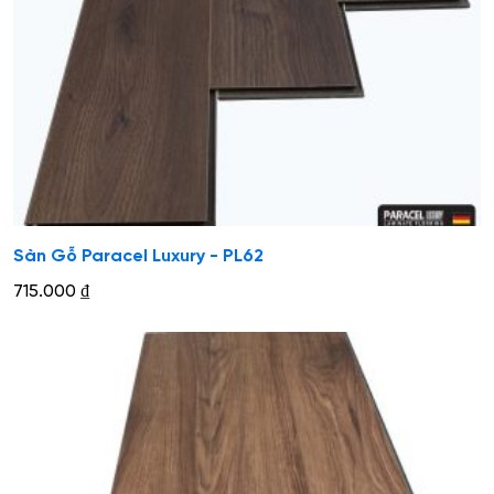
Sàn Gỗ Paracel Luxury - PL62
715.000
₫