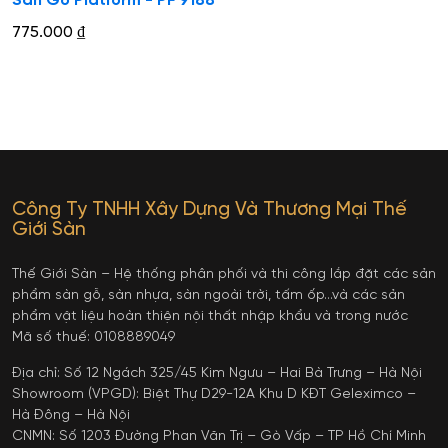
Sàn Gỗ Platform - PF 9188
775.000
₫
Công Ty TNHH Xây Dựng Và Thương Mại Thế
Giới Sàn
Thế Giới Sàn – Hệ thống phân phối và thi công lắp đặt các sản
phẩm sàn gỗ, sàn nhựa, sàn ngoài trời, tấm ốp…và các sản
phẩm vật liệu hoàn thiện nội thất nhập khẩu và trong nước
Mã số thuế: 0108889049
Địa chỉ: Số 12 Ngách 325/45 Kim Ngưu – Hai Bà Trưng – Hà Nội
Showroom (VPGD): Biệt Thự D29-12A Khu D KĐT Geleximco –
Hà Đông – Hà Nội
CNMN: Số 1203 Đường Phan Văn Trị – Gò Vấp – TP Hồ Chí Minh