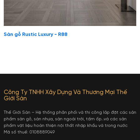
Sàn gỗ Rustic Luxury - R88
Công Ty TNHH Xây Dựng Và Thương Mại Thế
Giới Sàn
Thế Giới Sàn – Hệ thống phân phối và thi công lắp đặt các sản
phẩm sàn gỗ, sàn nhựa, sàn ngoài trời, tấm ốp…và các sản
phẩm vật liệu hoàn thiện nội thất nhập khẩu và trong nước
Mã số thuế: 0108889049