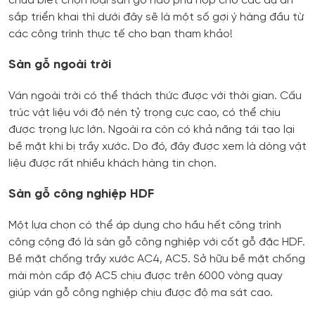
chưa biết chọn loại sàn gỗ nào phù hợp cho các dự án
sắp triển khai thì dưới đây sẽ là một số gợi ý hàng đầu từ
các công trình thực tế cho bạn tham khảo!
Sàn gỗ ngoài trời
Ván ngoài trời có thể thách thức được với thời gian. Cấu
trúc vật liệu với độ nén tỷ trọng cực cao, có thể chịu
được trọng lực lớn. Ngoài ra còn có khả năng tái tạo lại
bề mặt khi bị trầy xước. Do đó, đây được xem là dòng vật
liệu được rất nhiều khách hàng tin chọn.
Sàn gỗ công nghiệp HDF
Một lựa chọn có thể áp dụng cho hầu hết công trình
công cộng đó là sàn gỗ công nghiệp với cốt gỗ đặc HDF.
Bề mặt chống trầy xước AC4, AC5. Sở hữu bề mặt chống
mài mòn cấp độ AC5 chịu được trên 6000 vòng quay
giúp ván gỗ công nghiệp chịu được độ ma sát cao.