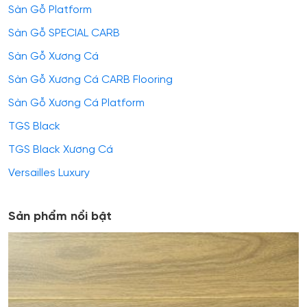
Sàn Gỗ Platform
Sàn Gỗ SPECIAL CARB
Sàn Gỗ Xương Cá
Sàn Gỗ Xương Cá CARB Flooring
Sàn Gỗ Xương Cá Platform
TGS Black
TGS Black Xương Cá
Versailles Luxury
Sản phẩm nổi bật