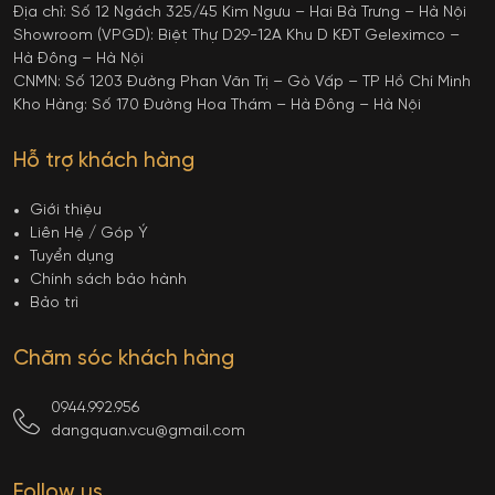
Địa chỉ: Số 12 Ngách 325/45 Kim Ngưu – Hai Bà Trưng – Hà Nội
Showroom (VPGD): Biệt Thự D29-12A Khu D KĐT Geleximco –
Hà Đông – Hà Nội
CNMN: Số 1203 Đường Phan Văn Trị – Gò Vấp – TP Hồ Chí Minh
Kho Hàng: Số 170 Đường Hoa Thám – Hà Đông – Hà Nội
Hỗ trợ khách hàng
Giới thiệu
Liên Hệ / Góp Ý
Tuyển dụng
Chính sách bảo hành
Bảo trì
Chăm sóc khách hàng
0944.992.956
dangquan.vcu@gmail.com
Follow us