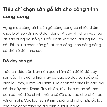
Tiêu chí chọn sàn gỗ lát cho công trình
công cộng
Hạng mục công trình sàn gỗ công cộng có nhiều điểm
khác biệt so với nhà ở dân dụng. Vì vậy, khi chọn vật liệu
lát sàn cũng đòi hỏi yêu cầu khắt khe hơn. Những tiêu chí
cốt lõi khi lựa chọn sàn gỗ lát cho công trình công cộng
có thể kể đến như sau:
Độ dày sàn gỗ
Tiêu chí đầu tiên bạn nên quan tâm đến đó là độ dày
sàn gỗ. Thị trường hiện nay có các độ dày ván gỗ phổ
biến là 8mm, 10mm và 12mm. Lựa chọn tốt nhất là các loại
có độ dày cao 12mm. Tuy nhiên, tùy theo quan sát mà
bạn có thể điều chỉnh thông số độ dày sao cho phù hợp
với kinh phí. Các loại sàn 8mm thường chỉ phù hợp ốp lát
cho các công trình hộ gia đình dưới 10 người.