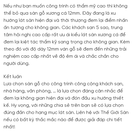
Nếu như bạn muốn công trình có thẩm mỹ cao thì không
thể bỏ qua sàn gỗ xương cá 12mm. Đây đang là xu
hướng lát sàn hiện đại và thời thượng đem lại điểm nhấn
ấn tượng cho không gian. Các khách sạn 5 sao, trung
tâm hội nghị cao cấp rất ưu ái kiểu lát sàn xương cá để
đem lại kiệt tác thẩm kỹ sang trọng cho không gian. Kèm
theo đó với độ dày 12mm ván gỗ sẽ đem đến những trải
nghiệm cao cấp nhất về độ êm ái và chắc chắn cho
người dùng.
Kết luận
Lựa chọn sàn gỗ cho công trình công cộng khách sạn,
nhà hàng, văn phòng, … là lựa chọn đáng cân nhắc để
đem lại không gian hiện đại và đón đầu xu hướng thiết
kế. Hy vọng, với những chia sẻ trên bạn sẽ có lựa chọn
đúng đắn cho hạng mục lát sàn. Liên hệ với Thế Giới Sàn
nếu có bất kỳ thắc mắc nào để được giải đáp chi tiết
nhất!