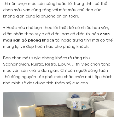
thì nên chọn màu sàn sáng hoặc tối trung tính, có thể
chọn màu ván cùng tông với một màu chủ đạo của
không gian cũng là phương án an toàn.
+ Hoặc nếu nhà bạn theo lối thiết kế có nhiều hoa văn,
điểm nhấn theo style cổ điển, bán cổ điển thì nên
chọn
màu sàn gỗ phòng khách
tối hoặc trung tính mới có thể
mang lại vẻ đẹp hoàn hảo cho phòng khách.
Bạn chọn một style phòng khách rõ ràng như
Scandinavian, Rustic, Retro, Luxury, … thì việc chọn tông
màu ván sàn khá là đơn giản. Chỉ cần người dùng tuân
thủ đúng nguyên tắc phối màu chắc chắn nơi tiếp khách
nhà mình sẽ đạt được tính thẩm mỹ cực cao.