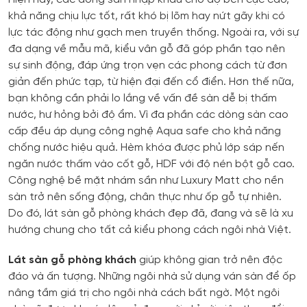
khả năng chịu lực tốt, rất khó bị lõm hay nứt gãy khi có
lực tác động như gạch men truyền thống. Ngoài ra, với sự
đa dạng về mẫu mã, kiểu vân gỗ đã góp phần tạo nên
sự sinh động, đáp ứng trọn vẹn các phong cách từ đơn
giản đến phức tạp, từ hiện đại đến cổ điển. Hơn thế nữa,
bạn không cần phải lo lắng về vấn đề sàn dễ bị thấm
nước, hư hỏng bởi độ ẩm. Vì đa phần các dòng sàn cao
cấp đều áp dụng công nghệ Aqua safe cho khả năng
chống nước hiệu quả. Hèm khóa được phủ lớp sáp nến
ngăn nước thấm vào cốt gỗ, HDF với độ nén bột gỗ cao.
Công nghệ bề mặt nhám sần như Luxury Matt cho nền
sàn trở nên sống động, chân thực như ốp gỗ tự nhiên.
Do đó, lát sàn gỗ phòng khách đẹp đã, đang và sẽ là xu
hướng chung cho tất cả kiểu phong cách ngôi nhà Việt.
Lát sàn gỗ phòng khách
giúp không gian trở nên độc
đáo và ấn tượng. Những ngôi nhà sử dụng ván sàn để ốp
nâng tầm giá trị cho ngôi nhà cách bất ngờ. Một ngôi