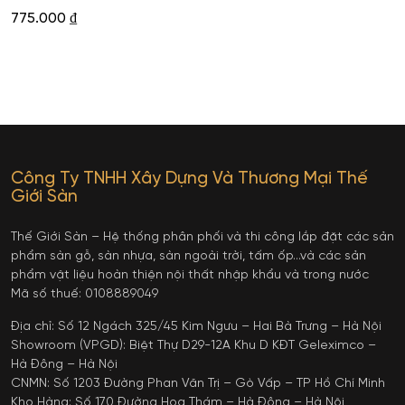
775.000
₫
Công Ty TNHH Xây Dựng Và Thương Mại Thế
Giới Sàn
Thế Giới Sàn – Hệ thống phân phối và thi công lắp đặt các sản
phẩm sàn gỗ, sàn nhựa, sàn ngoài trời, tấm ốp…và các sản
phẩm vật liệu hoàn thiện nội thất nhập khẩu và trong nước
Mã số thuế: 0108889049
Địa chỉ: Số 12 Ngách 325/45 Kim Ngưu – Hai Bà Trưng – Hà Nội
Showroom (VPGD): Biệt Thự D29-12A Khu D KĐT Geleximco –
Hà Đông – Hà Nội
CNMN: Số 1203 Đường Phan Văn Trị – Gò Vấp – TP Hồ Chí Minh
Kho Hàng: Số 170 Đường Hoa Thám – Hà Đông – Hà Nội