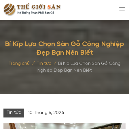
Bí Kíp Lựa Chọn Sàn Gỗ Công Nghiệp
Đẹp Bạn Nên Biết
Trang chủ
/
Tin tức
/
Bí Kíp Lựa Chọn Sàn Gỗ Công
Nghiệp Đẹp Bạn Nên Biết
Tin tức
10 Tháng 6, 2024