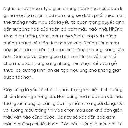
Nghĩa là tùy theo style gian phòng tiếp khách của bạn là
gì mà việc lựa chọn màu sàn cũng sẽ được phối theo một
thể thống nhất. Màu sắc là yếu tố quan trọng quyết định
đến sự dung hòa của toàn bộ gam màu ngôi nhà. Những
tông màu trắng, vàng, xám nhẹ sẽ phù hợp với những
phòng khách có diện tích nhỏ và vừa. Những tông màu
này giúp cơi nới diện tích, tạo sự thông thoáng, sáng sủa
hơn. Còn đối với phòng có diện tích lớn thì vẫn có thể
chọn màu sàn tông sáng nhưng nên chọn kiểu vân gỗ
thưa, có đường kính lớn để tạo hiệu ứng cho không gian
được tốt hơn.
Đây cũng là yếu tố khá là quan trọng khi diện tích tường
chiếm khoảng không lớn. Nên dung hòa màu sàn với màu
tường sẽ mang lại cảm giác nhẹ mắt cho người dùng. Đối
với tường màu trắng thì việc chọn màu sàn khá đơn giản,
màu ván nào cũng được, lúc này sẽ xét đến các gam
màu ở những chi tiết khác. Còn nếu tường là màu nổi thì