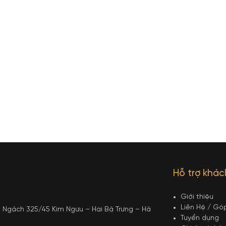
Hỗ trợ khá
Giới thiệu
Liên Hệ / Gó
12 Ngách 325/45 Kim Ngưu – Hai Bà Trưng – Hà
Tuyển dụng