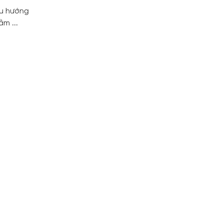
xu hướng
m ...