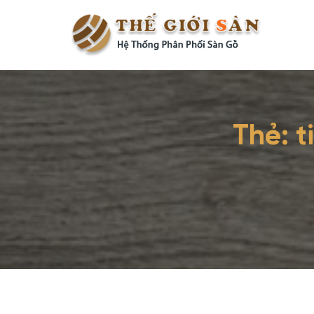
Thẻ:
t