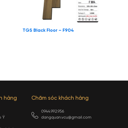
TGS Black Floor – F904
ch hàng
Chăm sóc khách hàng
0944.992.956
p Ý
dangquan.vcu@gmail.com