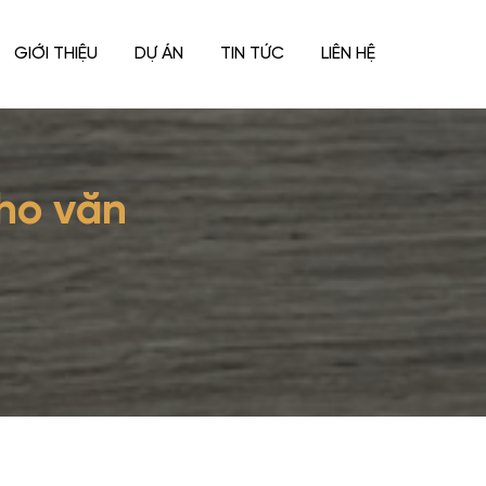
GIỚI THIỆU
DỰ ÁN
TIN TỨC
LIÊN HỆ
cho văn