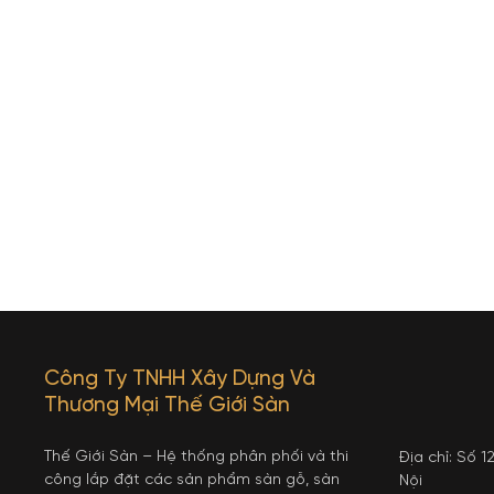
Công Ty TNHH Xây Dựng Và
Thương Mại Thế Giới Sàn
Thế Giới Sàn – Hệ thống phân phối và thi
Địa chỉ: Số 
công lắp đặt các sản phẩm sàn gỗ, sàn
Nội