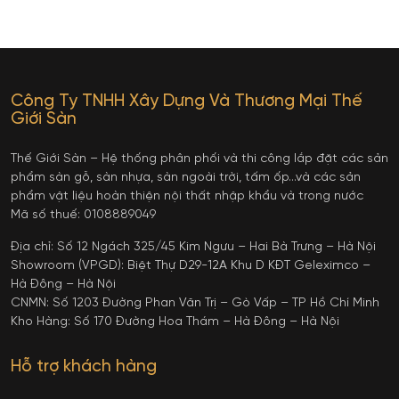
Công Ty TNHH Xây Dựng Và Thương Mại Thế
Giới Sàn
Thế Giới Sàn – Hệ thống phân phối và thi công lắp đặt các sản
phẩm sàn gỗ, sàn nhựa, sàn ngoài trời, tấm ốp…và các sản
phẩm vật liệu hoàn thiện nội thất nhập khẩu và trong nước
Mã số thuế: 0108889049
Địa chỉ: Số 12 Ngách 325/45 Kim Ngưu – Hai Bà Trưng – Hà Nội
Showroom (VPGD): Biệt Thự D29-12A Khu D KĐT Geleximco –
Hà Đông – Hà Nội
CNMN: Số 1203 Đường Phan Văn Trị – Gò Vấp – TP Hồ Chí Minh
Kho Hàng: Số 170 Đường Hoa Thám – Hà Đông – Hà Nội
Hỗ trợ khách hàng