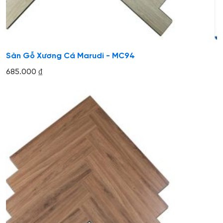
Sàn Gỗ Xương Cá Marudi - MC94
685.000
₫