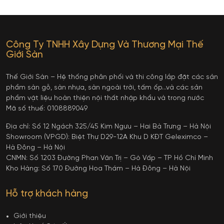
Công Ty TNHH Xây Dựng Và Thương Mại Thế
Giới Sàn
Thế Giới Sàn – Hệ thống phân phối và thi công lắp đặt các sản
phẩm sàn gỗ, sàn nhựa, sàn ngoài trời, tấm ốp…và các sản
phẩm vật liệu hoàn thiện nội thất nhập khẩu và trong nước
Mã số thuế: 0108889049
Địa chỉ: Số 12 Ngách 325/45 Kim Ngưu – Hai Bà Trưng – Hà Nội
Showroom (VPGD): Biệt Thự D29-12A Khu D KĐT Geleximco –
Hà Đông – Hà Nội
CNMN: Số 1203 Đường Phan Văn Trị – Gò Vấp – TP Hồ Chí Minh
Kho Hàng: Số 170 Đường Hoa Thám – Hà Đông – Hà Nội
Hỗ trợ khách hàng
Giới thiệu