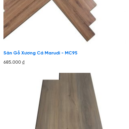
Sàn Gỗ Xương Cá Marudi - MC95
685.000
₫