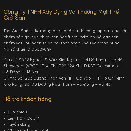
Công Ty TNHH Xây Dựng Và Thương Mại Thế
Giới Sàn
Thế Giới Sàn – Hệ thống phân phối và thi công lắp đặt các sản
phẩm sàn gỗ, sàn nhựa, sàn ngoài trời, tấm ốp…và các sản
phẩm vật liệu hoàn thiện nội thất nhập khẩu và trong nước
Mã số thuế: 0108889049
Địa chỉ: Số 12 Ngách 325/45 Kim Ngưu – Hai Bà Trưng – Hà Nội
Showroom (VPGD): Biệt Thự D29-12A Khu D KĐT Geleximco –
Hà Đông – Hà Nội
CNMN: Số 1203 Đường Phan Văn Trị – Gò Vấp – TP Hồ Chí Minh
Kho Hàng: Số 170 Đường Hoa Thám – Hà Đông – Hà Nội
Hỗ trợ khách hàng
Giới thiệu
Liên Hệ / Góp Ý
Tuyển dụng
Chính sách bảo hành