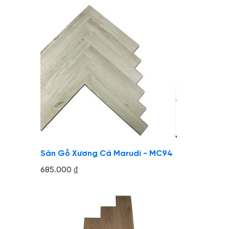
Sàn Gỗ Xương Cá Marudi - MC94
685.000
₫