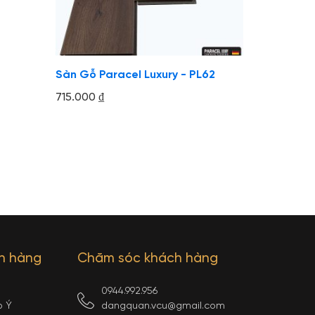
Sàn Gỗ Paracel Luxury - PL62
715.000
₫
ch hàng
Chăm sóc khách hàng
0944.992.956
p Ý
dangquan.vcu@gmail.com