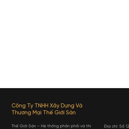
Công Ty TNHH Xây Dựng Và
Thương Mại Thế Giới Sàn
Thế Giới Sàn – Hệ thống phân phối và thi
Địa chỉ: Số 