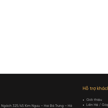
Hỗ trợ khá
Giới thiệu
Liên Hệ / Gó
12 Ngách 325/45 Kim Ngưu – Hai Bà Trưng – Hà