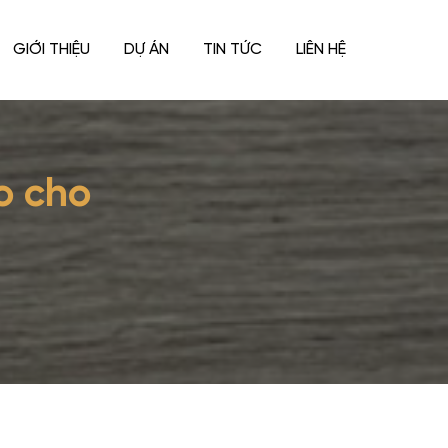
GIỚI THIỆU
DỰ ÁN
TIN TỨC
LIÊN HỆ
o cho