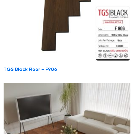
TGS Black Floor – F906