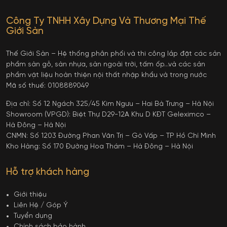
Công Ty TNHH Xây Dựng Và Thương Mại Thế
Giới Sàn
Thế Giới Sàn – Hệ thống phân phối và thi công lắp đặt các sản
phẩm sàn gỗ, sàn nhựa, sàn ngoài trời, tấm ốp…và các sản
phẩm vật liệu hoàn thiện nội thất nhập khẩu và trong nước
Mã số thuế: 0108889049
Địa chỉ: Số 12 Ngách 325/45 Kim Ngưu – Hai Bà Trưng – Hà Nội
Showroom (VPGD): Biệt Thự D29-12A Khu D KĐT Geleximco –
Hà Đông – Hà Nội
CNMN: Số 1203 Đường Phan Văn Trị – Gò Vấp – TP Hồ Chí Minh
Kho Hàng: Số 170 Đường Hoa Thám – Hà Đông – Hà Nội
Hỗ trợ khách hàng
Giới thiệu
Liên Hệ / Góp Ý
Tuyển dụng
Chính sách bảo hành