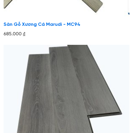
Sàn Gỗ Xương Cá Marudi - MC94
685.000
₫