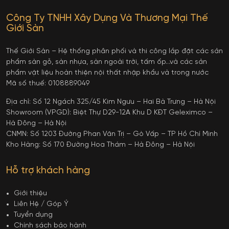
Công Ty TNHH Xây Dựng Và Thương Mại Thế
Giới Sàn
Thế Giới Sàn – Hệ thống phân phối và thi công lắp đặt các sản
phẩm sàn gỗ, sàn nhựa, sàn ngoài trời, tấm ốp…và các sản
phẩm vật liệu hoàn thiện nội thất nhập khẩu và trong nước
Mã số thuế: 0108889049
Địa chỉ: Số 12 Ngách 325/45 Kim Ngưu – Hai Bà Trưng – Hà Nội
Showroom (VPGD): Biệt Thự D29-12A Khu D KĐT Geleximco –
Hà Đông – Hà Nội
CNMN: Số 1203 Đường Phan Văn Trị – Gò Vấp – TP Hồ Chí Minh
Kho Hàng: Số 170 Đường Hoa Thám – Hà Đông – Hà Nội
Hỗ trợ khách hàng
Giới thiệu
Liên Hệ / Góp Ý
Tuyển dụng
Chính sách bảo hành