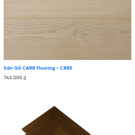
Sàn Gỗ CARB Flooring - C885
745.000
₫