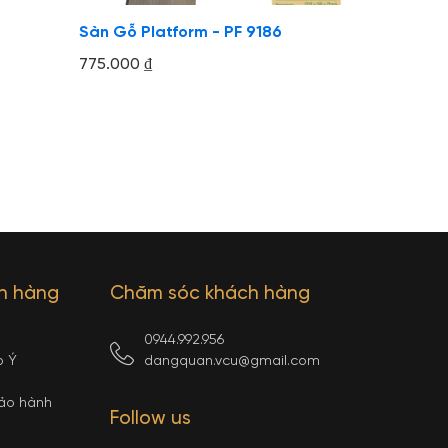
Sàn Gỗ Platform - PF 9186
775.000
₫
ch hàng
Chăm sóc khách hàng
0944.992.956
p Ý
dangquan.vcu@gmail.com
bảo hành
Follow us