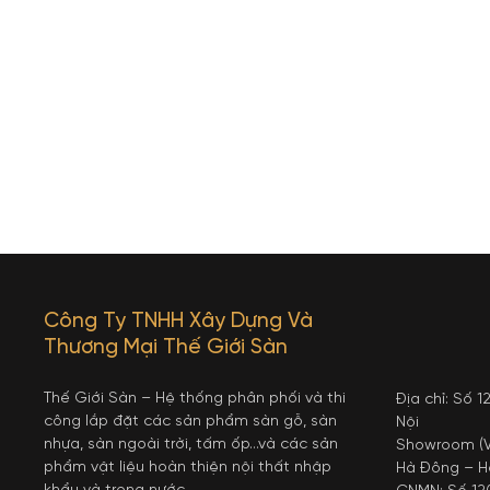
Công Ty TNHH Xây Dựng Và
Thương Mại Thế Giới Sàn
Thế Giới Sàn – Hệ thống phân phối và thi
Địa chỉ: Số 
công lắp đặt các sản phẩm sàn gỗ, sàn
Nội
nhựa, sàn ngoài trời, tấm ốp…và các sản
Showroom (V
phẩm vật liệu hoàn thiện nội thất nhập
Hà Đông – H