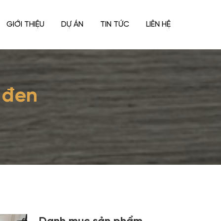
GIỚI THIỆU
DỰ ÁN
TIN TỨC
LIÊN HỆ
 đen