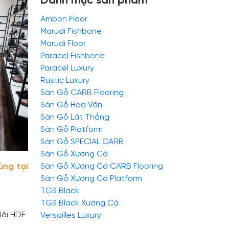
Danh mục sản phẩm
Ambon Floor
Marudi Fishbone
Marudi Floor
Paracel Fishbone
Paracel Luxury
Rustic Luxury
Sàn Gỗ CARB Flooring
Sàn Gỗ Hoa Văn
Sàn Gỗ Lát Thẳng
Sàn Gỗ Platform
Sàn Gỗ SPECIAL CARB
Sàn Gỗ Xương Cá
Sàn Gỗ Xương Cá CARB Flooring
ùng tại
Sàn Gỗ Xương Cá Platform
TGS Black
TGS Black Xương Cá
lõi HDF
Versailles Luxury