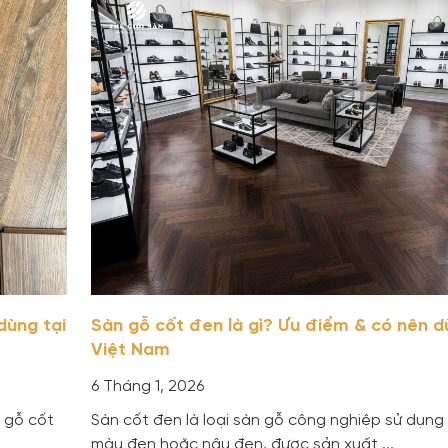
dùng tại
Sàn gỗ cốt đen là gì? Ưu điểm & có nên d
Việt Nam
6 Tháng 1, 2026
 gỗ cốt
Sàn cốt đen là loại sàn gỗ công nghiệp sử dụng 
màu đen hoặc nâu đen, được sản xuất ...