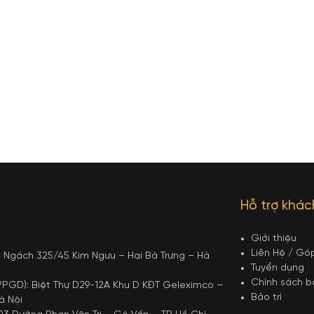
Hỗ trợ khá
Giới thiệu
Liên Hệ / Gó
12 Ngách 325/45 Kim Ngưu – Hai Bà Trưng – Hà
Tuyển dụng
Chính sách 
PGD): Biệt Thự D29-12A Khu D KĐT Geleximco –
Bảo trì
à Nội