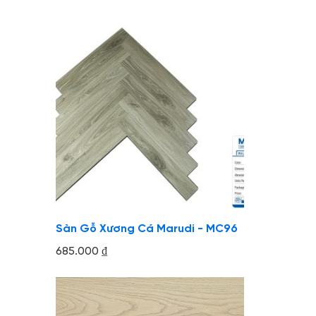
Sàn Gỗ Xương Cá Marudi - MC96
685.000
₫