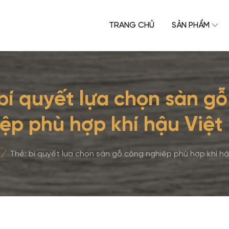
TRANG CHỦ
SẢN PHẨM
bí quyết lựa chọn sàn g
ệp phù hợp khí hậu Việ
/
Thẻ:
bí quyết lựa chọn sàn gỗ công nghiệp phù hợp khí h