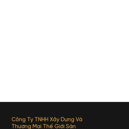
Công Ty TNHH Xây Dựng Và
Thương Mại Thế Giới Sàn