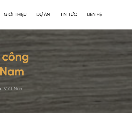
GIỚI THIỆU
DỰ ÁN
TIN TỨC
LIÊN HỆ
ỗ công
t Nam
ậu Việt Nam