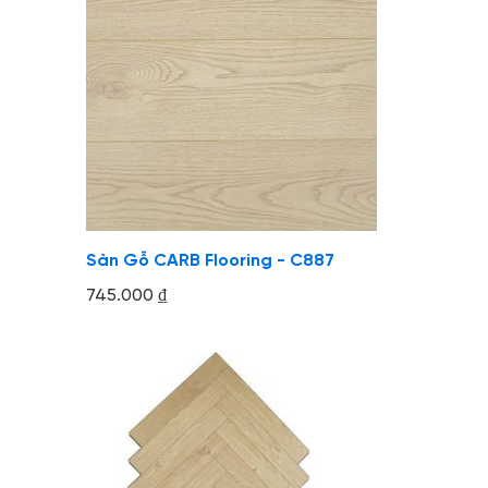
Sàn Gỗ CARB Flooring - C887
745.000
₫