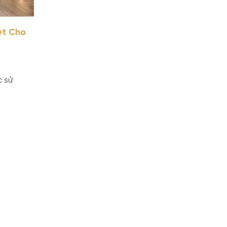
ệt Cho
c sử