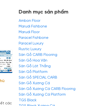
Danh mục sản phẩm
Ambon Floor
Marudi Fishbone
Marudi Floor
Paracel Fishbone
Paracel Luxury
Rustic Luxury
Sàn Gỗ CARB Flooring
Sàn Gỗ Hoa Văn
Sàn Gỗ Lát Thẳng
Sàn Gỗ Platform
Sàn Gỗ SPECIAL CARB
hù
Sàn Gỗ Xương Cá
Sàn Gỗ Xương Cá CARB Flooring
Sàn Gỗ Xương Cá Platform
TGS Black
iết các
TGS Black Xương Cá