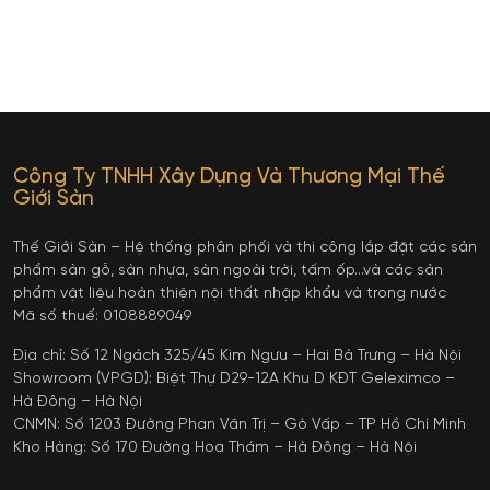
Công Ty TNHH Xây Dựng Và Thương Mại Thế
Giới Sàn
Thế Giới Sàn – Hệ thống phân phối và thi công lắp đặt các sản
phẩm sàn gỗ, sàn nhựa, sàn ngoài trời, tấm ốp…và các sản
phẩm vật liệu hoàn thiện nội thất nhập khẩu và trong nước
Mã số thuế: 0108889049
Địa chỉ: Số 12 Ngách 325/45 Kim Ngưu – Hai Bà Trưng – Hà Nội
Showroom (VPGD): Biệt Thự D29-12A Khu D KĐT Geleximco –
Hà Đông – Hà Nội
CNMN: Số 1203 Đường Phan Văn Trị – Gò Vấp – TP Hồ Chí Minh
Kho Hàng: Số 170 Đường Hoa Thám – Hà Đông – Hà Nội