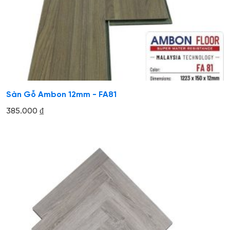
Sàn Gỗ Ambon 12mm - FA81
385.000
₫