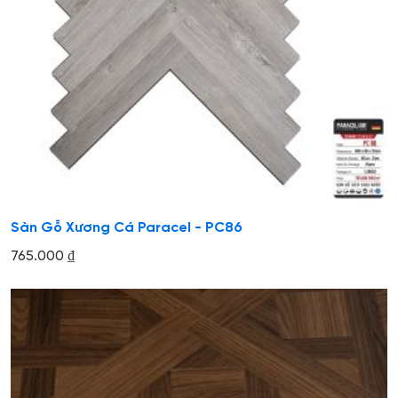
Sàn Gỗ Xương Cá Paracel - PC86
765.000
₫