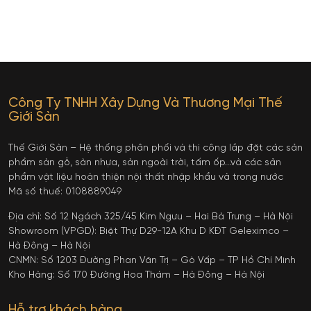
Công Ty TNHH Xây Dựng Và Thương Mại Thế
Giới Sàn
Thế Giới Sàn – Hệ thống phân phối và thi công lắp đặt các sản
phẩm sàn gỗ, sàn nhựa, sàn ngoài trời, tấm ốp…và các sản
phẩm vật liệu hoàn thiện nội thất nhập khẩu và trong nước
Mã số thuế: 0108889049
Địa chỉ: Số 12 Ngách 325/45 Kim Ngưu – Hai Bà Trưng – Hà Nội
Showroom (VPGD): Biệt Thự D29-12A Khu D KĐT Geleximco –
Hà Đông – Hà Nội
CNMN: Số 1203 Đường Phan Văn Trị – Gò Vấp – TP Hồ Chí Minh
Kho Hàng: Số 170 Đường Hoa Thám – Hà Đông – Hà Nội
Hỗ trợ khách hàng