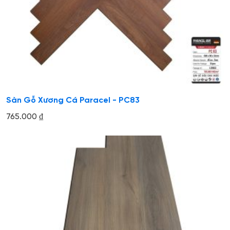
Sàn Gỗ Xương Cá Paracel - PC83
765.000
₫