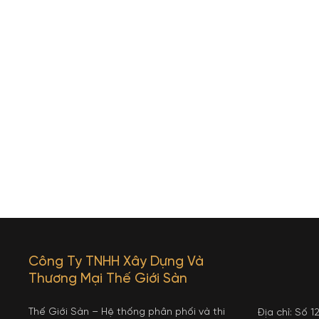
Công Ty TNHH Xây Dựng Và
Thương Mại Thế Giới Sàn
Thế Giới Sàn – Hệ thống phân phối và thi
Địa chỉ: Số 