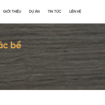
GIỚI THIỆU
DỰ ÁN
TIN TỨC
LIÊN HỆ
ác bề