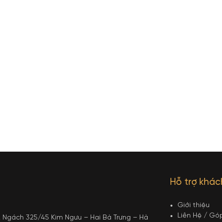
Hỗ trợ khá
Giới thiệu
Liên Hệ / Gó
12 Ngách 325/45 Kim Ngưu – Hai Bà Trưng – Hà