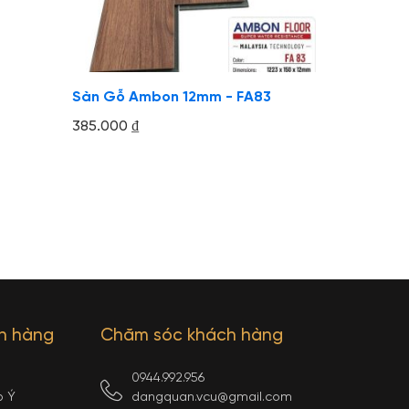
Sàn Gỗ Ambon 12mm - FA83
385.000
₫
ch hàng
Chăm sóc khách hàng
0944.992.956
p Ý
dangquan.vcu@gmail.com