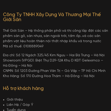
Công Ty TNHH Xây Dựng Và Thương Mại Thế
Giới Sàn
Thế Giới Sàn – Hệ thống phân phối và thi công lắp đặt các sản
phẩm sàn gỗ, sàn nhựa, sàn ngoài trời, tấm ốp…và các sản
phẩm vật liệu hoàn thiện nội thất nhập khẩu và trong nước
Mã số thuế: 0108889049
Địa chỉ: Số 12 Ngách 325/45 Kim Ngưu – Hai Bà Trưng – Hà Nội
Showroom (VPGD): Biệt Thự D29-12A Khu D KĐT Geleximco –
Hà Đông – Hà Nội
CNMN: Số 1203 Đường Phan Văn Trị – Gò Vấp – TP Hồ Chí Minh
Kho Hàng: Số 170 Đường Hoa Thám – Hà Đông – Hà Nội
Hỗ trợ khách hàng
Giới thiệu
Liên Hệ / Góp Ý
Tuyển dụng