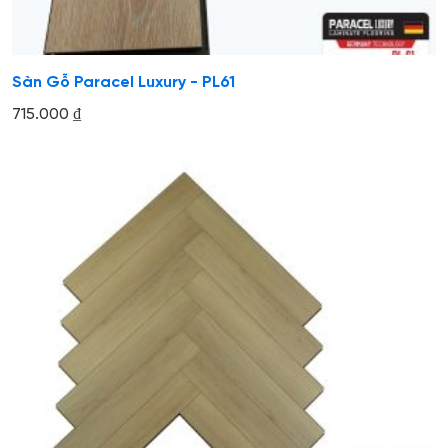
Sàn Gỗ Paracel Luxury - PL61
715.000
₫