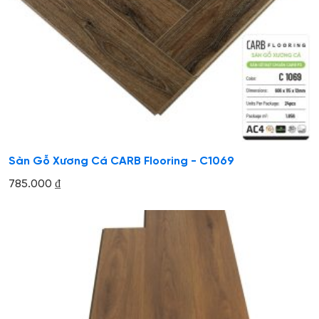
Sàn Gỗ Xương Cá CARB Flooring - C1069
785.000
₫