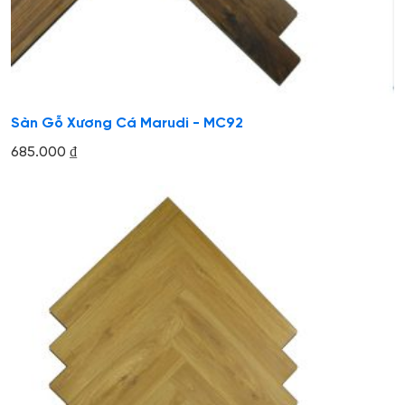
Sàn Gỗ Xương Cá Marudi - MC92
685.000
₫