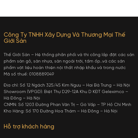
Công Ty TNHH Xây Dựng Và Thương Mại Thế
Giới Sàn
Thế Giới Sàn – Hệ thống phân phối và thi công lắp đặt các sản
phẩm sàn gỗ, sàn nhựa, sàn ngoài trời, tấm ốp…và các sản
phẩm vật liệu hoàn thiện nội thất nhập khẩu và trong nước
Mã số thuế: 0108889049
Địa chỉ: Số 12 Ngách 325/45 Kim Ngưu – Hai Bà Trưng – Hà Nội
Showroom (VPGD): Biệt Thự D29-12A Khu D KĐT Geleximco –
Hà Đông – Hà Nội
CNMN: Số 1203 Đường Phan Văn Trị – Gò Vấp – TP Hồ Chí Minh
Kho Hàng: Số 170 Đường Hoa Thám – Hà Đông – Hà Nội
Hỗ trợ khách hàng