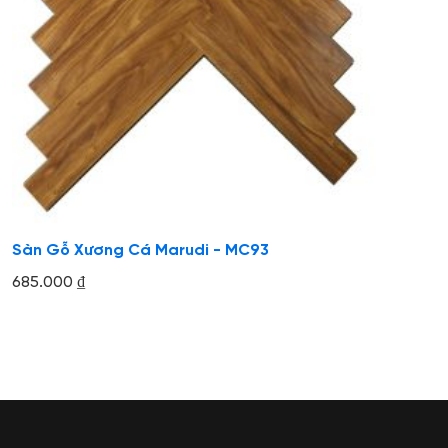
Sàn Gỗ Xương Cá Marudi - MC93
685.000
₫