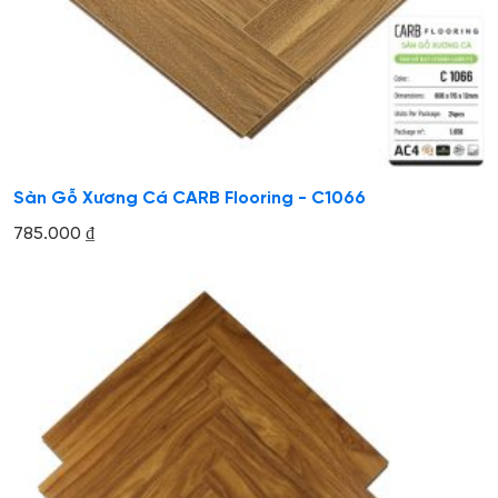
Sàn Gỗ Xương Cá CARB Flooring - C1066
785.000
₫