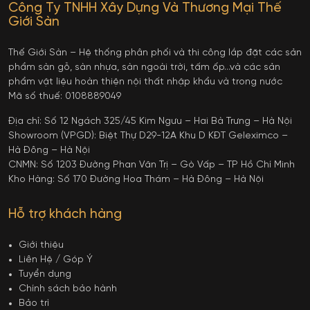
Công Ty TNHH Xây Dựng Và Thương Mại Thế
Giới Sàn
Thế Giới Sàn – Hệ thống phân phối và thi công lắp đặt các sản
phẩm sàn gỗ, sàn nhựa, sàn ngoài trời, tấm ốp…và các sản
phẩm vật liệu hoàn thiện nội thất nhập khẩu và trong nước
Mã số thuế: 0108889049
Địa chỉ: Số 12 Ngách 325/45 Kim Ngưu – Hai Bà Trưng – Hà Nội
Showroom (VPGD): Biệt Thự D29-12A Khu D KĐT Geleximco –
Hà Đông – Hà Nội
CNMN: Số 1203 Đường Phan Văn Trị – Gò Vấp – TP Hồ Chí Minh
Kho Hàng: Số 170 Đường Hoa Thám – Hà Đông – Hà Nội
Hỗ trợ khách hàng
Giới thiệu
Liên Hệ / Góp Ý
Tuyển dụng
Chính sách bảo hành
Bảo trì