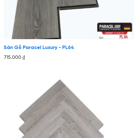
Sàn Gỗ Paracel Luxury - PL64
715.000
₫