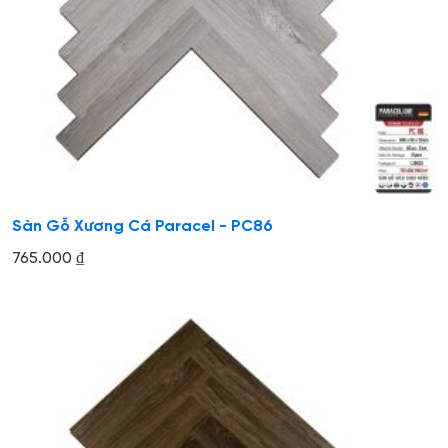
Sàn Gỗ Xương Cá Paracel - PC86
765.000
₫