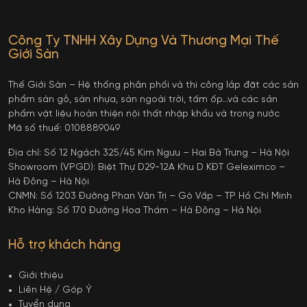
Công Ty TNHH Xây Dựng Và Thương Mại Thế
Giới Sàn
Thế Giới Sàn – Hệ thống phân phối và thi công lắp đặt các sản
phẩm sàn gỗ, sàn nhựa, sàn ngoài trời, tấm ốp…và các sản
phẩm vật liệu hoàn thiện nội thất nhập khẩu và trong nước
Mã số thuế: 0108889049
Địa chỉ: Số 12 Ngách 325/45 Kim Ngưu – Hai Bà Trưng – Hà Nội
Showroom (VPGD): Biệt Thự D29-12A Khu D KĐT Geleximco –
Hà Đông – Hà Nội
CNMN: Số 1203 Đường Phan Văn Trị – Gò Vấp – TP Hồ Chí Minh
Kho Hàng: Số 170 Đường Hoa Thám – Hà Đông – Hà Nội
Hỗ trợ khách hàng
Giới thiệu
Liên Hệ / Góp Ý
Tuyển dụng