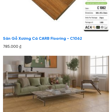
Sàn Gỗ Xương Cá CARB Flooring - C1062
785.000
₫