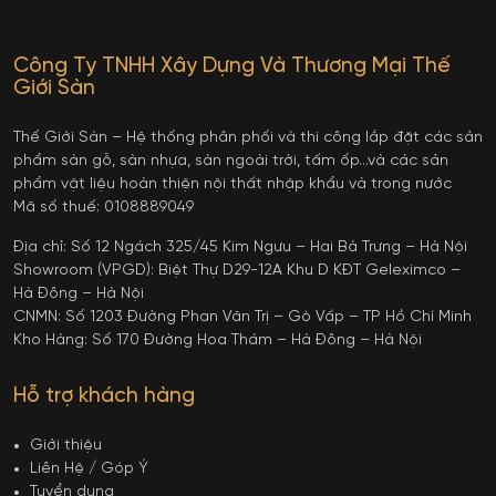
Công Ty TNHH Xây Dựng Và Thương Mại Thế
Giới Sàn
Thế Giới Sàn – Hệ thống phân phối và thi công lắp đặt các sản
phẩm sàn gỗ, sàn nhựa, sàn ngoài trời, tấm ốp…và các sản
phẩm vật liệu hoàn thiện nội thất nhập khẩu và trong nước
Mã số thuế: 0108889049
Địa chỉ: Số 12 Ngách 325/45 Kim Ngưu – Hai Bà Trưng – Hà Nội
Showroom (VPGD): Biệt Thự D29-12A Khu D KĐT Geleximco –
Hà Đông – Hà Nội
CNMN: Số 1203 Đường Phan Văn Trị – Gò Vấp – TP Hồ Chí Minh
Kho Hàng: Số 170 Đường Hoa Thám – Hà Đông – Hà Nội
Hỗ trợ khách hàng
Giới thiệu
Liên Hệ / Góp Ý
Tuyển dụng