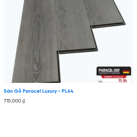
Sàn Gỗ Paracel Luxury - PL64
715.000
₫