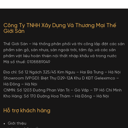
Công Ty TNHH Xây Dựng Và Thương Mại Thế
Giới Sàn
Thế Giới Sàn – Hệ thống phân phối và thi công lắp đặt các sản
phẩm sàn gỗ, sàn nhựa, sàn ngoài trời, tấm ốp…và các sản
phẩm vật liệu hoàn thiện nội thất nhập khẩu và trong nước
Mã số thuế: 0108889049
Địa chỉ: Số 12 Ngách 325/45 Kim Ngưu – Hai Bà Trưng – Hà Nội
Showroom (VPGD): Biệt Thự D29-12A Khu D KĐT Geleximco –
Hà Đông – Hà Nội
CNMN: Số 1203 Đường Phan Văn Trị – Gò Vấp – TP Hồ Chí Minh
Kho Hàng: Số 170 Đường Hoa Thám – Hà Đông – Hà Nội
Hỗ trợ khách hàng
Giới thiệu