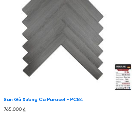
Sàn Gỗ Xương Cá Paracel - PC84
765.000
₫