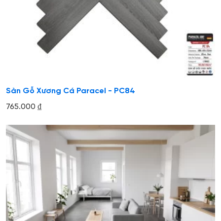
Sàn Gỗ Xương Cá Paracel - PC84
765.000
₫