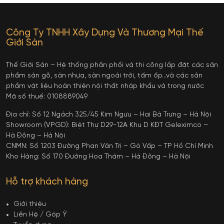
Công Ty TNHH Xây Dựng Và Thương Mại Thế
Giới Sàn
Thế Giới Sàn – Hệ thống phân phối và thi công lắp đặt các sản
phẩm sàn gỗ, sàn nhựa, sàn ngoài trời, tấm ốp…và các sản
phẩm vật liệu hoàn thiện nội thất nhập khẩu và trong nước
Mã số thuế: 0108889049
Địa chỉ: Số 12 Ngách 325/45 Kim Ngưu – Hai Bà Trưng – Hà Nội
Showroom (VPGD): Biệt Thự D29-12A Khu D KĐT Geleximco –
Hà Đông – Hà Nội
CNMN: Số 1203 Đường Phan Văn Trị – Gò Vấp – TP Hồ Chí Minh
Kho Hàng: Số 170 Đường Hoa Thám – Hà Đông – Hà Nội
Hỗ trợ khách hàng
Giới thiệu
Liên Hệ / Góp Ý