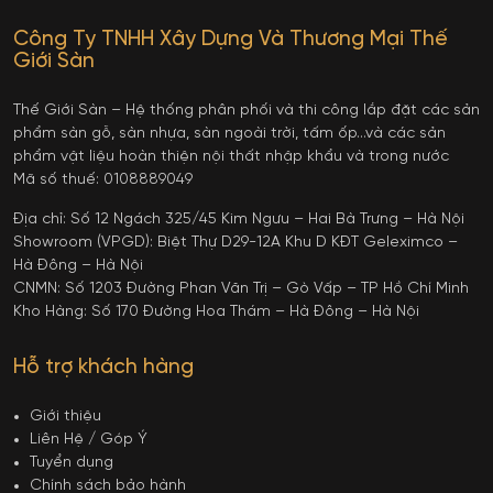
Công Ty TNHH Xây Dựng Và Thương Mại Thế
Giới Sàn
Thế Giới Sàn – Hệ thống phân phối và thi công lắp đặt các sản
phẩm sàn gỗ, sàn nhựa, sàn ngoài trời, tấm ốp…và các sản
phẩm vật liệu hoàn thiện nội thất nhập khẩu và trong nước
Mã số thuế: 0108889049
Địa chỉ: Số 12 Ngách 325/45 Kim Ngưu – Hai Bà Trưng – Hà Nội
Showroom (VPGD): Biệt Thự D29-12A Khu D KĐT Geleximco –
Hà Đông – Hà Nội
CNMN: Số 1203 Đường Phan Văn Trị – Gò Vấp – TP Hồ Chí Minh
Kho Hàng: Số 170 Đường Hoa Thám – Hà Đông – Hà Nội
Hỗ trợ khách hàng
Giới thiệu
Liên Hệ / Góp Ý
Tuyển dụng
Chính sách bảo hành