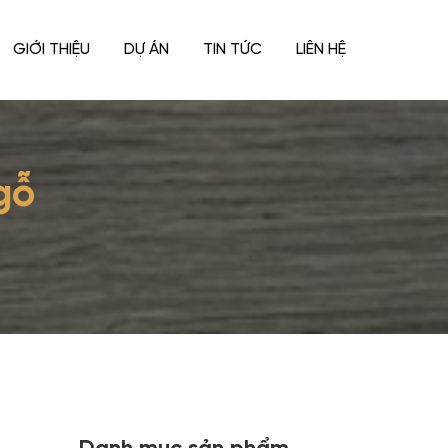
GIỚI THIỆU
DỰ ÁN
TIN TỨC
LIÊN HỆ
gỗ