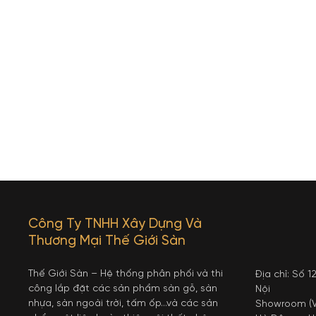
Công Ty TNHH Xây Dựng Và
Thương Mại Thế Giới Sàn
Thế Giới Sàn – Hệ thống phân phối và thi
Địa chỉ: Số 
công lắp đặt các sản phẩm sàn gỗ, sàn
Nội
nhựa, sàn ngoài trời, tấm ốp…và các sản
Showroom (V