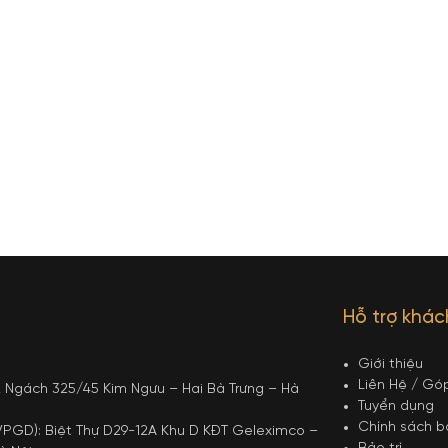
Hỗ trợ khá
Giới thiệu
Liên Hệ / Gó
12 Ngách 325/45 Kim Ngưu – Hai Bà Trưng – Hà
Tuyển dụng
Chính sách 
PGD): Biệt Thự D29-12A Khu D KĐT Geleximco –