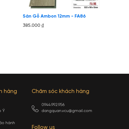
Sàn Gỗ Ambon 12mm - FA86
385.000
₫
ch hàng
Chăm sóc khách hàng
0944.992.956
p Ý
dangquan.vcu@gmail.com
bảo hành
Follow us