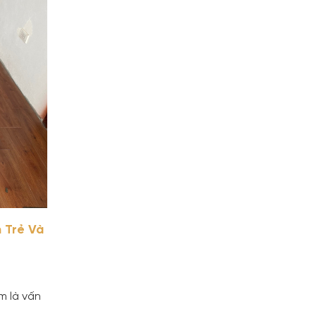
 Trẻ Và
m là vấn