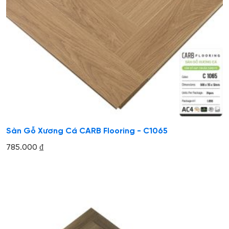
Sàn Gỗ Xương Cá CARB Flooring - C1065
785.000
₫