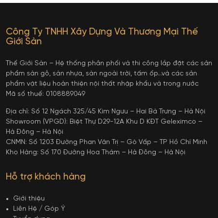
Công Ty TNHH Xây Dựng Và Thương Mại Thế
Giới Sàn
Thế Giới Sàn – Hệ thống phân phối và thi công lắp đặt các sản
phẩm sàn gỗ, sàn nhựa, sàn ngoài trời, tấm ốp…và các sản
phẩm vật liệu hoàn thiện nội thất nhập khẩu và trong nước
Mã số thuế: 0108889049
Địa chỉ: Số 12 Ngách 325/45 Kim Ngưu – Hai Bà Trưng – Hà Nội
Showroom (VPGD): Biệt Thự D29-12A Khu D KĐT Geleximco –
Hà Đông – Hà Nội
CNMN: Số 1203 Đường Phan Văn Trị – Gò Vấp – TP Hồ Chí Minh
Kho Hàng: Số 170 Đường Hoa Thám – Hà Đông – Hà Nội
Hỗ trợ khách hàng
Giới thiệu
Liên Hệ / Góp Ý