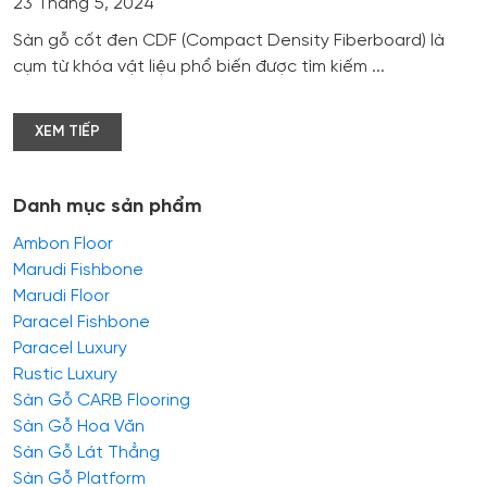
23 Tháng 5, 2024
Sàn gỗ cốt đen CDF (Compact Density Fiberboard) là
cụm từ khóa vật liệu phổ biến được tìm kiếm ...
XEM TIẾP
Danh mục sản phẩm
Ambon Floor
Marudi Fishbone
Marudi Floor
Paracel Fishbone
Paracel Luxury
Rustic Luxury
Sàn Gỗ CARB Flooring
Sàn Gỗ Hoa Văn
Sàn Gỗ Lát Thẳng
Sàn Gỗ Platform