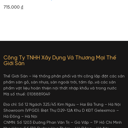
715.000
₫
Công Ty TNHH Xây Dựng Và Thương Mại Thế
Giới Sàn
Thế Giới Sàn – Hệ thống phân phối và thi công lắp đặt các sản
phẩm sàn gỗ, sàn nhựa, sàn ngoài trời, tấm ốp…và các sản
phẩm vật liệu hoàn thiện nội thất nhập khẩu và trong nước
Mã số thuế: 0108889049
Địa chỉ: Số 12 Ngách 325/45 Kim Ngưu – Hai Bà Trưng – Hà Nội
Showroom (VPGD): Biệt Thự D29-12A Khu D KĐT Geleximco –
Hà Đông – Hà Nội
CNMN: Số 1203 Đường Phan Văn Trị – Gò Vấp – TP Hồ Chí Minh